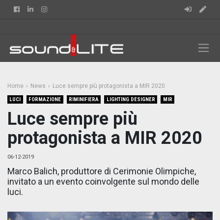
Facebook
Linkedin
Instagram
Home
News
Luce sempre più protagonista a MIR 2020
LUCI
FORMAZIONE
RIMINIFIERA
LIGHTING DESIGNER
MIR
Luce sempre più
protagonista a MIR 2020
06-12-2019
Marco Balich, produttore di Cerimonie Olimpiche,
invitato a un evento coinvolgente sul mondo delle
luci.