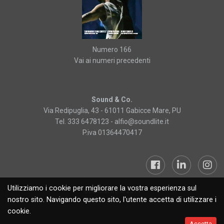
Numero 166
Vai ai numeri precedenti
Sound & Co.
Via Redipuglia, 43 - 61011 Gabicce Mare, PU
Tel. 333 6478123 -
alfio@soundlite.it
P.iva 01364470417
Utilizziamo i cookie per migliorare la vostra esperienza sul
Sound&Lite © 2019
nostro sito. Navigando questo sito, l'utente accetta di utilizzare i
cookie.
Accetta