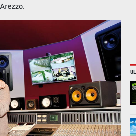
 Arezzo.
UL