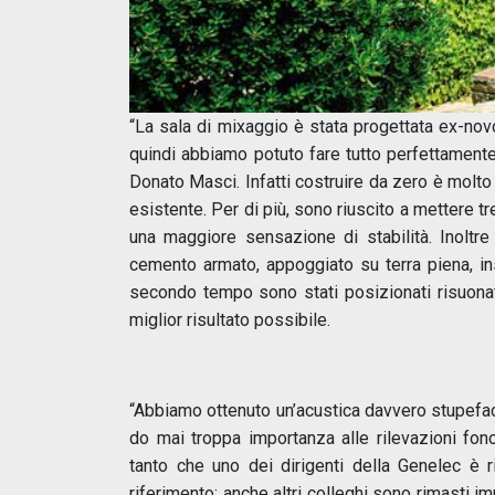
“La sala di mixaggio è stata progettata ex-
quindi abbiamo potuto fare tutto perfettament
Donato Masci. Infatti costruire da zero è molto
esistente. Per di più, sono riuscito a mettere t
una maggiore sensazione di stabilità. Inoltr
cemento armato, appoggiato su terra piena, i
secondo tempo sono stati posizionati risuonat
miglior risultato possibile.
“Abbiamo ottenuto un’acustica davvero stupeface
do mai troppa importanza alle rilevazioni fonom
tanto che uno dei dirigenti della Genelec è
riferimento; anche altri colleghi sono rimasti i