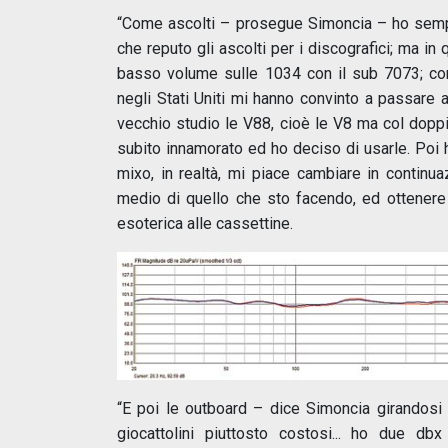
“Come ascolti – prosegue Simoncia – ho sempr
che reputo gli ascolti per i discografici; ma 
basso volume sulle 1034 con il sub 7073; co
negli Stati Uniti mi hanno convinto a passare
vecchio studio le V88, cioè le V8 ma col doppi
subito innamorato ed ho deciso di usarle. Poi 
mixo, in realtà, mi piace cambiare in contin
medio di quello che sto facendo, ed ottenere 
esoterica alle cassettine.
“E poi le outboard – dice Simoncia girandosi 
giocattolini piuttosto costosi... ho due db