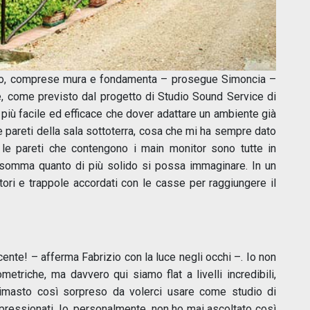
novo, comprese mura e fondamenta – prosegue Simoncia –
e, come previsto dal progetto di Studio Sound Service di
 più facile ed efficace che dover adattare un ambiente già
re pareti della sala sottoterra, cosa che mi ha sempre dato
e le pareti che contengono i main monitor sono tutte in
nsomma quanto di più solido si possa immaginare. In un
ori e trappole accordati con le casse per raggiungere il
nte! – afferma Fabrizio con la luce negli occhi –. Io non
etriche, ma davvero qui siamo flat a livelli incredibili,
 rimasto così sorpreso da volerci usare come studio di
mpressionati. Io, personalmente, non ho mai ascoltato così