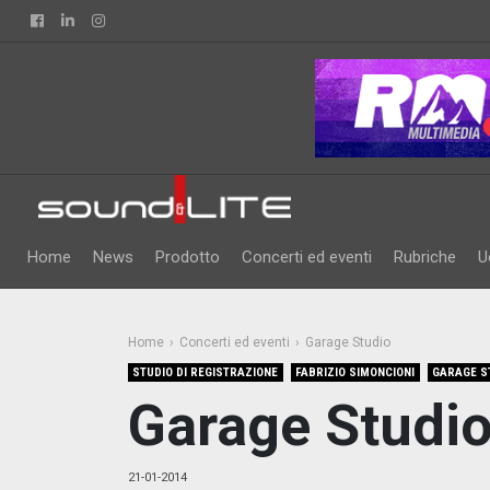
Facebook
Linkedin
Instagram
Home
News
Prodotto
Concerti ed eventi
Rubriche
U
Home
Concerti ed eventi
Garage Studio
STUDIO DI REGISTRAZIONE
FABRIZIO SIMONCIONI
GARAGE S
Garage Studi
21-01-2014