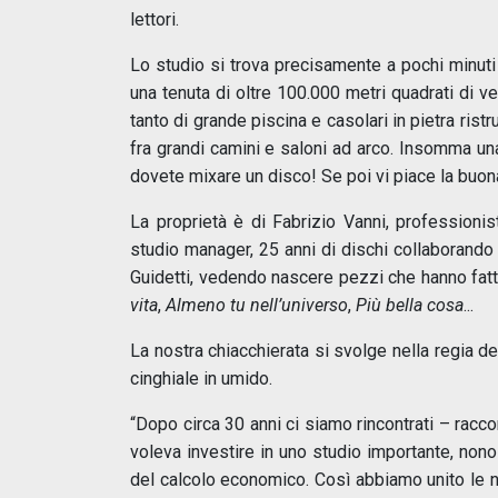
lettori.
Lo studio si trova precisamente a pochi minuti d
una tenuta di oltre 100.000 metri quadrati di ve
tanto di grande piscina e casolari in pietra ris
fra grandi camini e saloni ad arco. Insomma u
dovete mixare un disco! Se poi vi piace la buona
La proprietà è di Fabrizio Vanni, professionis
studio manager, 25 anni di dischi collaborando
Guidetti, vedendo nascere pezzi che hanno fatt
vita
,
Almeno tu nell’universo
,
Più bella cosa
...
La nostra chiacchierata si svolge nella regia d
cinghiale in umido.
“Dopo circa 30 anni ci siamo rincontrati – racco
voleva investire in uno studio importante, nonos
del calcolo economico. Così abbiamo unito le no