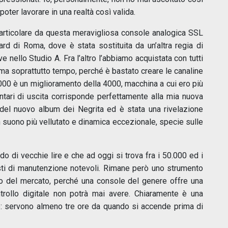
poter lavorare in una realtà così valida.
particolare da questa meravigliosa console analogica SSL
rd di Roma, dove è stata sostituita da un’altra regia di
nello Studio A. Fra l’altro l’abbiamo acquistata con tutti
 ma soprattutto tempo, perché è bastato creare le canaline
9000 è un miglioramento della 4000, macchina a cui ero più
ntari di uscita corrisponde perfettamente alla mia nuova
x del nuovo album dei Negrita ed è stata una rivelazione
n suono più vellutato e dinamica eccezionale, specie sulle
o di vecchie lire e che ad oggi si trova fra i 50.000 ed i
ti di manutenzione notevoli. Rimane però uno strumento
lo del mercato, perché una console del genere offre una
ntrollo digitale non potrà mai avere. Chiaramente è una
e: servono almeno tre ore da quando si accende prima di