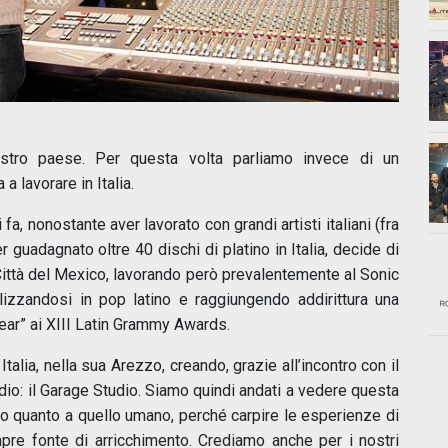
ostro paese. Per questa volta parliamo invece di un
a lavorare in Italia.
a, nonostante aver lavorato con grandi artisti italiani (fra
er guadagnato oltre 40 dischi di platino in Italia, decide di
Città del Mexico, lavorando però prevalentemente al Sonic
izzandosi in pop latino e raggiungendo addirittura una
ear” ai XIII Latin Grammy Awards.
Italia, nella sua Arezzo, creando, grazie all’incontro con il
io: il Garage Studio. Siamo quindi andati a vedere questa
ico quanto a quello umano, perché carpire le esperienze di
mpre fonte di arricchimento. Crediamo anche per i nostri