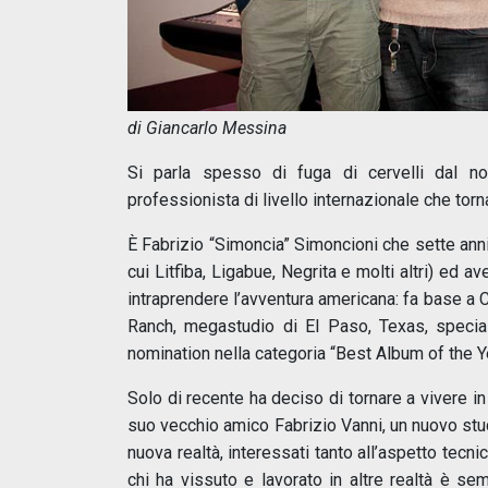
di Giancarlo Messina
Si parla spesso di fuga di cervelli dal n
professionista di livello internazionale che torna 
È Fabrizio “Simoncia” Simoncioni che sette anni f
cui Litfiba, Ligabue, Negrita e molti altri) ed av
intraprendere l’avventura americana: fa base a 
Ranch, megastudio di El Paso, Texas, special
nomination nella categoria “Best Album of the Y
Solo di recente ha deciso di tornare a vivere in 
suo vecchio amico Fabrizio Vanni, un nuovo stud
nuova realtà, interessati tanto all’aspetto tecn
chi ha vissuto e lavorato in altre realtà è se