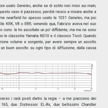
e usato Genelec, anche se di solito non mixo sui main,
in questo caso è pazzesco, perché riesco a mixare anche a
me nearfield ho spesso usato le 1031 Genelec, ma poi
 alle KRK, V8 o E8R; venendo qua, Fabrizio aveva nel suo
o cono: le ho ascoltate un po’ diffidente, ma me ne sono
ho le classiche Yamaha NS10 e il classico Tivoli. Quando
uazione volume e sorgente, per avere sempre un ascolto
un buon ascolto su ogni tipo di diffusione, dalla cassa
verso i rack posti dietro la regia – :a me piacciono dei
x 165, due Distressor EL‑8x, due bellissimi Chandler