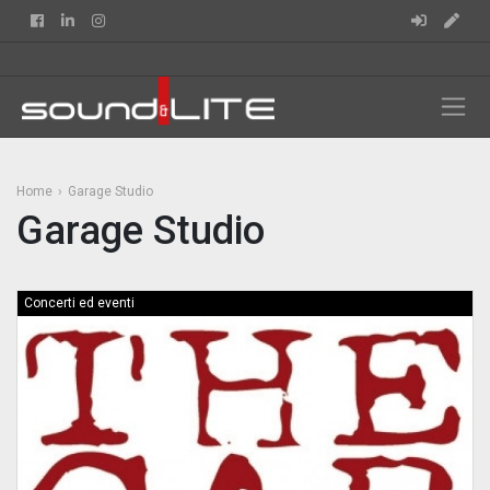
Facebook
Linkedin
Instagram
Home
Garage Studio
Garage Studio
Concerti ed eventi