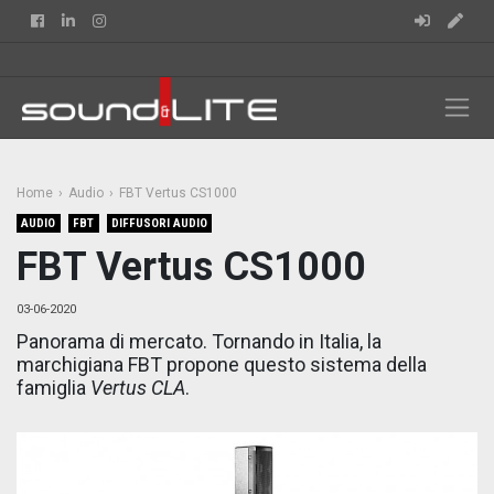
Facebook
Linkedin
Instagram
Home
Audio
FBT Vertus CS1000
AUDIO
FBT
DIFFUSORI AUDIO
FBT Vertus CS1000
03-06-2020
Panorama di mercato. Tornando in Italia, la
marchigiana FBT propone questo sistema della
famiglia
Vertus CLA
.