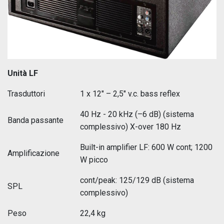
Unità LF
Trasduttori
1 x 12" – 2,5" v.c. bass reflex
40 Hz - 20 kHz (–6 dB) (sistema
Banda passante
complessivo) X-over 180 Hz
Built-in amplifier LF: 600 W cont; 1200
Amplificazione
W picco
cont/peak: 125/129 dB (sistema
SPL
complessivo)
Peso
22,4 kg