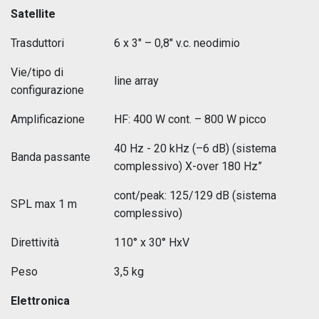
Satellite
Trasduttori
6 x 3" – 0,8" v.c. neodimio
Vie/tipo di
line array
configurazione
Amplificazione
HF: 400 W cont. – 800 W picco
40 Hz - 20 kHz (–6 dB) (sistema
Banda passante
complessivo) X-over 180 Hz”
cont/peak: 125/129 dB (sistema
SPL max 1 m
complessivo)
Direttività
110° x 30° HxV
Peso
3,5 kg
Elettronica