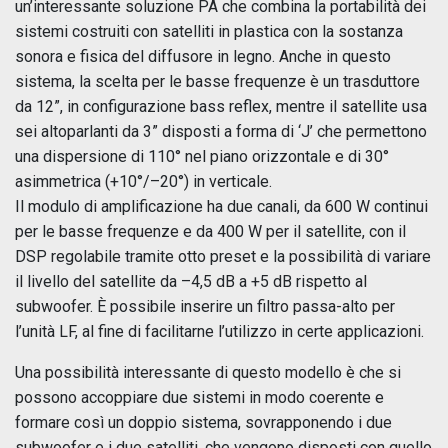
un’interessante soluzione PA che combina la portabilità dei
sistemi costruiti con satelliti in plastica con la sostanza
sonora e fisica del diffusore in legno. Anche in questo
sistema, la scelta per le basse frequenze è un trasduttore
da 12”, in configurazione bass reflex, mentre il satellite usa
sei altoparlanti da 3” disposti a forma di ‘J’ che permettono
una dispersione di 110° nel piano orizzontale e di 30°
asimmetrica (+10°/–20°) in verticale.
Il modulo di amplificazione ha due canali, da 600 W continui
per le basse frequenze e da 400 W per il satellite, con il
DSP regolabile tramite otto preset e la possibilità di variare
il livello del satellite da –4,5 dB a +5 dB rispetto al
subwoofer. È possibile inserire un filtro passa-alto per
l’unità LF, al fine di facilitarne l’utilizzo in certe applicazioni.
Una possibilità interessante di questo modello è che si
possono accoppiare due sistemi in modo coerente e
formare così un doppio sistema, sovrapponendo i due
subwoofer e i due satelliti, che vengono disposti con quello