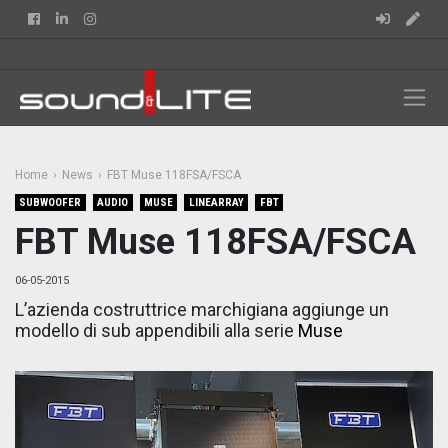
Facebook
Linkedin
Instagram
Home
News
FBT Muse 118FSA/FSCA
SUBWOOFER
AUDIO
MUSE
LINEARRAY
FBT
FBT Muse 118FSA/FSCA
06-05-2015
L’azienda costruttrice marchigiana aggiunge un
modello di sub appendibili alla serie
Muse