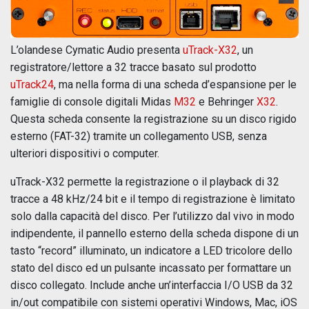
L’olandese Cymatic Audio presenta
uTrack-X32
, un
registratore/lettore a 32 tracce basato sul prodotto
uTrack24
, ma nella forma di una scheda d’espansione per le
famiglie di console digitali Midas
M32
e Behringer
X32
.
Questa scheda consente la registrazione su un disco rigido
esterno (FAT-32) tramite un collegamento USB, senza
ulteriori dispositivi o computer.
uTrack-X32 permette la registrazione o il playback di 32
tracce a 48 kHz/24 bit e il tempo di registrazione è limitato
solo dalla capacità del disco. Per l’utilizzo dal vivo in modo
indipendente, il pannello esterno della scheda dispone di un
tasto “record” illuminato, un indicatore a LED tricolore dello
stato del disco ed un pulsante incassato per formattare un
disco collegato. Include anche un’interfaccia I/O USB da 32
in/out compatibile con sistemi operativi Windows, Mac, iOS