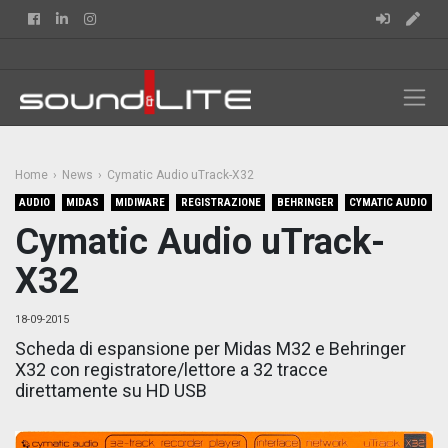
Facebook
Linkedin
Instagram
Home
News
Cymatic Audio uTrack-X32
AUDIO
MIDAS
MIDIWARE
REGISTRAZIONE
BEHRINGER
CYMATIC AUDIO
Cymatic Audio uTrack-
X32
18-09-2015
Scheda di espansione per Midas M32 e Behringer
X32 con registratore/lettore a 32 tracce
direttamente su HD USB