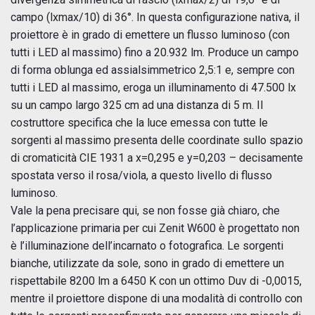
campo (lx
max
/10) di 36°. In questa configurazione nativa, il
proiettore è in grado di emettere un flusso luminoso (con
tutti i LED al massimo) fino a 20.932 lm. Produce un campo
di forma oblunga ed assialsimmetrico 2,5:1 e, sempre con
tutti i LED al massimo, eroga un illuminamento di 47.500 lx
su un campo largo 325 cm ad una distanza di 5 m. Il
costruttore specifica che la luce emessa con tutte le
sorgenti al massimo presenta delle coordinate sullo spazio
di cromaticità CIE 1931 a x=0,295 e y=0,203 – decisamente
spostata verso il rosa/viola, a questo livello di flusso
luminoso.
Vale la pena precisare qui, se non fosse già chiaro, che
l’applicazione primaria per cui Zenit W600 è progettato non
è l’illuminazione dell’incarnato o fotografica. Le sorgenti
bianche, utilizzate da sole, sono in grado di emettere un
rispettabile 8200 lm a 6450 K con un ottimo D
uv
di -0,0015,
mentre il proiettore dispone di una modalità di controllo con