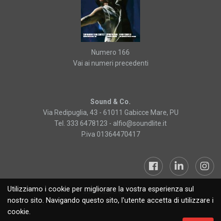
Numero 166
Vai ai numeri precedenti
Sound & Co.
Via Redipuglia, 43 - 61011 Gabicce Mare, PU
Tel. 333 6478123 -
alfio@soundlite.it
P.iva 01364470417
Utilizziamo i cookie per migliorare la vostra esperienza sul
Sound&Lite © 2019
nostro sito. Navigando questo sito, l'utente accetta di utilizzare i
cookie.