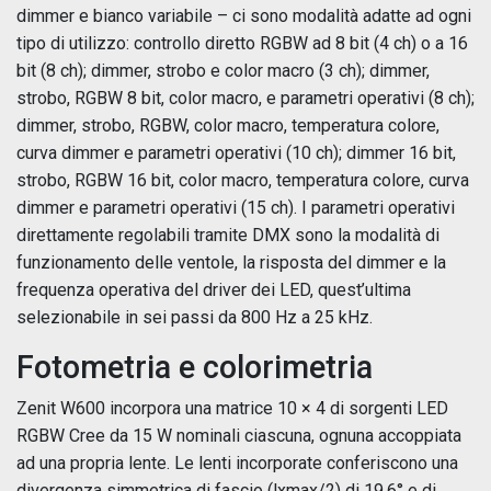
dimmer e bianco variabile – ci sono modalità adatte ad ogni
tipo di utilizzo: controllo diretto RGBW ad 8 bit (4 ch) o a 16
bit (8 ch); dimmer, strobo e color macro (3 ch); dimmer,
strobo, RGBW 8 bit, color macro, e parametri operativi (8 ch);
dimmer, strobo, RGBW, color macro, temperatura colore,
curva dimmer e parametri operativi (10 ch); dimmer 16 bit,
strobo, RGBW 16 bit, color macro, temperatura colore, curva
dimmer e parametri operativi (15 ch). I parametri operativi
direttamente regolabili tramite DMX sono la modalità di
funzionamento delle ventole, la risposta del dimmer e la
frequenza operativa del driver dei LED, quest’ultima
selezionabile in sei passi da 800 Hz a 25 kHz.
Fotometria e colorimetria
Zenit W600 incorpora una matrice 10 × 4 di sorgenti LED
RGBW Cree da 15 W nominali ciascuna, ognuna accoppiata
ad una propria lente. Le lenti incorporate conferiscono una
divergenza simmetrica di fascio (lx
max
/2) di 19,6° e di