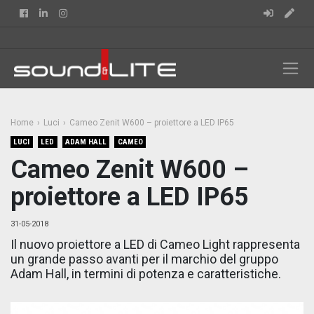
Facebook
Linkedin
Instagram
Home
Luci
Cameo Zenit W600 – proiettore a LED IP65
LUCI
LED
ADAM HALL
CAMEO
Cameo Zenit W600 –
proiettore a LED IP65
31-05-2018
Il nuovo proiettore a LED di Cameo Light rappresenta
un grande passo avanti per il marchio del gruppo
Adam Hall, in termini di potenza e caratteristiche.