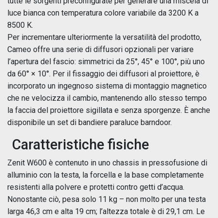
tutte le sorgenti preconfigurate per generare una miscela di
luce bianca con temperatura colore variabile da 3200 K a
8500 K.
Per incrementare ulteriormente la versatilità del prodotto,
Cameo offre una serie di diffusori opzionali per variare
l’apertura del fascio: simmetrici da 25°, 45° e 100°, più uno
da 60° × 10°. Per il fissaggio dei diffusori al proiettore, è
incorporato un ingegnoso sistema di montaggio magnetico
che ne velocizza il cambio, mantenendo allo stesso tempo
la faccia del proiettore sigillata e senza sporgenze. È anche
disponibile un set di bandiere paraluce barndoor.
Caratteristiche fisiche
Zenit W600 è contenuto in uno chassis in pressofusione di
alluminio con la testa, la forcella e la base completamente
resistenti alla polvere e protetti contro getti d’acqua.
Nonostante ciò, pesa solo 11 kg – non molto per una testa
larga 46,3 cm e alta 19 cm; l’altezza totale è di 29,1 cm. Le