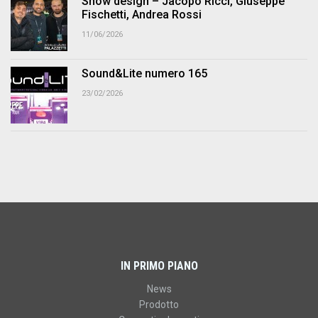
Show design – Jacopo Ricci, Giuseppe
Fischetti, Andrea Rossi
11/06/2026
Sound&Lite numero 165
23/02/2026
IN PRIMO PIANO
News
Prodotto