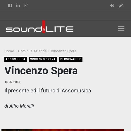
Facebook
Linkedin
Instagram
Home
Uomini e Aziende
Vincenzo Spera
ASSOMUSICA
VINCENZO SPERA
PERSONAGGIO
Vincenzo Spera
15-07-2014
Il presente ed il futuro di Assomusica
di Alfio Morelli