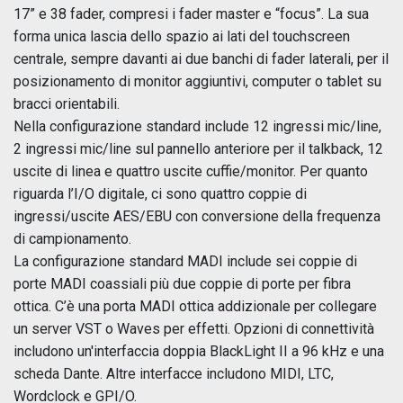
17” e 38 fader, compresi i fader master e “focus”. La sua
forma unica lascia dello spazio ai lati del touchscreen
centrale, sempre davanti ai due banchi di fader laterali, per il
posizionamento di monitor aggiuntivi, computer o tablet su
bracci orientabili.
Nella configurazione standard include 12 ingressi mic/line,
2 ingressi mic/line sul pannello anteriore per il talkback, 12
uscite di linea e quattro uscite cuffie/monitor. Per quanto
riguarda l’I/O digitale, ci sono quattro coppie di
ingressi/uscite AES/EBU con conversione della frequenza
di campionamento.
La configurazione standard MADI include sei coppie di
porte MADI coassiali più due coppie di porte per fibra
ottica. C’è una porta MADI ottica addizionale per collegare
un server VST o Waves per effetti. Opzioni di connettività
includono un'interfaccia doppia BlackLight II a 96 kHz e una
scheda Dante. Altre interfacce includono MIDI, LTC,
Wordclock e GPI/O.