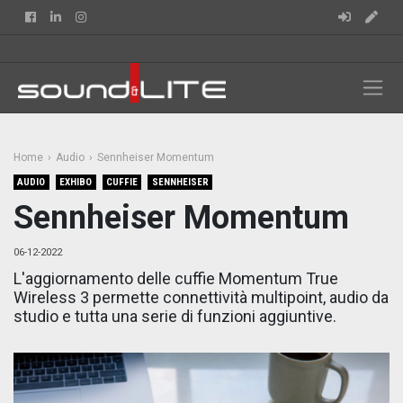
Facebook
Linkedin
Instagram
Home
Audio
Sennheiser Momentum
AUDIO
EXHIBO
CUFFIE
SENNHEISER
Sennheiser Momentum
06-12-2022
L'aggiornamento delle cuffie Momentum True
Wireless 3 permette connettività multipoint, audio da
studio e tutta una serie di funzioni aggiuntive.