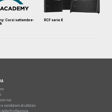
y: Corsi settembre-
RCF serie X
26
DA
amo
i
con noi
 e condizioni di utilizzo
 della Profilazione