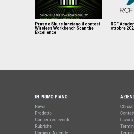
Prase e Shure lanciano il contest
RCF Academ
Wireless Workbench Scan the
ottobre 20
Excellence
IN PRIMO PIANO
AZIEN
News
Chi si
Prodotto
Contatt
Concerti ed eventi
Lavora 
Rubriche
Termini
Uomini e Aziende
Termini