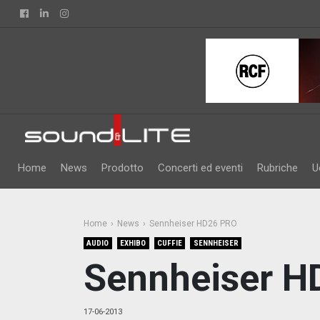
Facebook
Linkedin
Instagram
Home
News
Prodotto
Concerti ed eventi
Rubriche
U
Home
News
Sennheiser HD26 PRO
AUDIO
EXHIBO
CUFFIE
SENNHEISER
Sennheiser H
17-06-2013