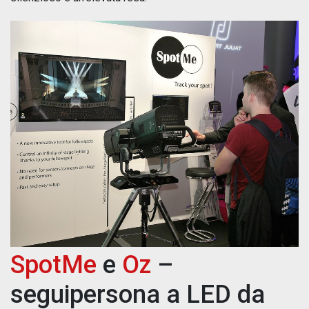
SpotMe
e
Oz
–
seguipersona a LED da