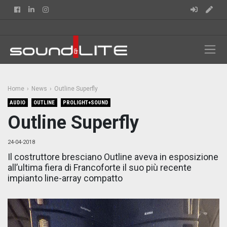
Facebook
Linkedin
Instagram
Home
News
Outline Superfly
AUDIO
OUTLINE
PROLIGHT+SOUND
Outline Superfly
24-04-2018
Il costruttore bresciano Outline aveva in esposizione
all’ultima fiera di Francoforte il suo più recente
impianto line-array compatto