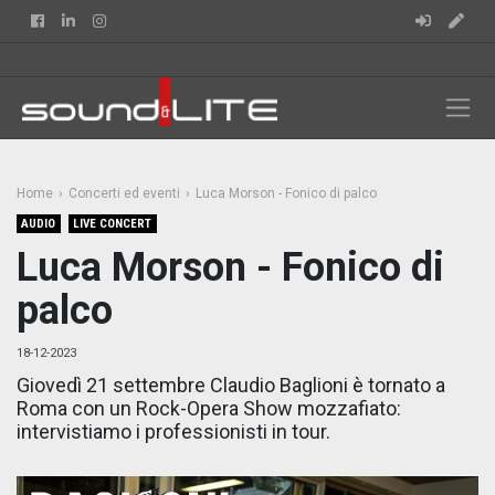
Facebook
Linkedin
Instagram
Home
Concerti ed eventi
Luca Morson - Fonico di palco
AUDIO
LIVE CONCERT
Luca Morson - Fonico di
palco
18-12-2023
Giovedì 21 settembre Claudio Baglioni è tornato a
Roma con un Rock-Opera Show mozzafiato:
intervistiamo i professionisti in tour.