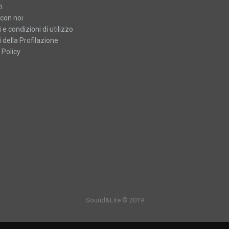
i
con noi
 e condizioni di utilizzo
 della Profilazione
 Policy
Sound&Lite © 2019