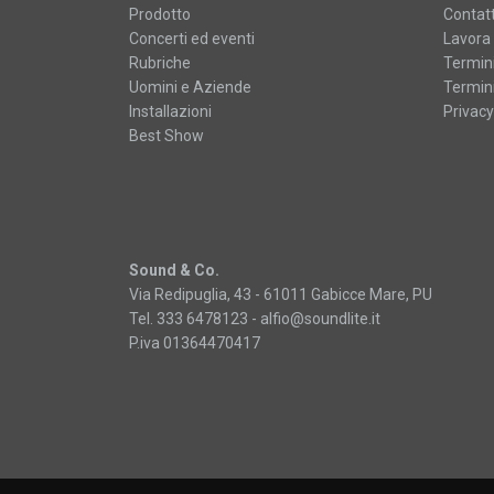
Prodotto
Contatt
Concerti ed eventi
Lavora 
Rubriche
Termini
Uomini e Aziende
Termini
Installazioni
Privacy
Best Show
Sound & Co.
Via Redipuglia, 43 - 61011 Gabicce Mare, PU
Tel. 333 6478123 -
alfio@soundlite.it
P.iva 01364470417