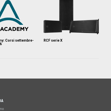
y: Corsi settembre-
RCF serie X
26
DA
amo