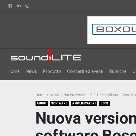
Facebook
Linkedin
Instagram
Home
News
Prodotto
Concerti ed eventi
Rubriche
U
Home
News
Nuova versione 5.0.1 del software Bose C
AUDIO
SOFTWARE
AMPLIFICATORI
BOSE
Nuova version
software Bos