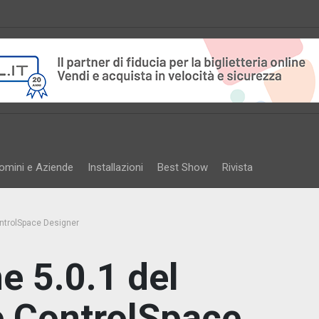
omini e Aziende
Installazioni
Best Show
Rivista
ontrolSpace Designer
e 5.0.1 del
e ControlSpace