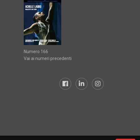
Numero 166
Vai ai numeri precedenti