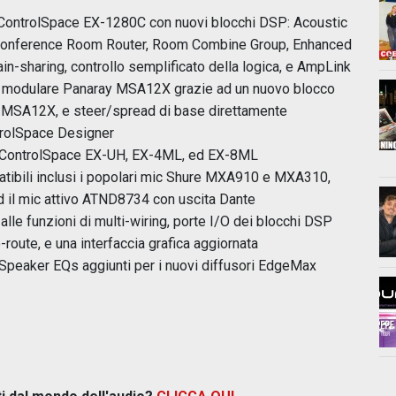
 ControlSpace EX-1280C con nuovi blocchi DSP: Acoustic
Conference Room Router, Room Combine Group, Enhanced
ain-sharing, controllo semplificato della logica, e AmpLink
le modulare Panaray MSA12X grazie ad un nuovo blocco
r MSA12X, e steer/spread di base direttamente
ntrolSpace Designer
e ControlSpace EX-UH, EX-4ML, ed EX-8ML
atibili inclusi i popolari mic Shure MXA910 e MXA310,
il mic attivo ATND8734 con uscita Dante
 alle funzioni di multi-wiring, porte I/O dei blocchi DSP
-route, e una interfaccia grafica aggiornata
peaker EQs aggiunti per i nuovi diffusori EdgeMax