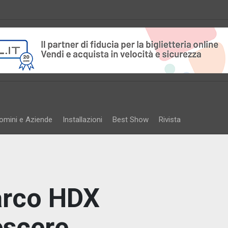
omini e Aziende
Installazioni
Best Show
Rivista
arco HDX
escere