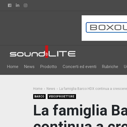
Facebook
Linkedin
Instagram
Home
News
Prodotto
Concerti ed eventi
Rubriche
U
Home
News
La famiglia Barco HDX continua a crescere
BARCO
VIDEOPROIETTORE
La famiglia B
continua a cr