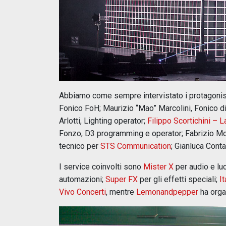
Abbiamo come sempre intervistato i protagonist
Fonico FoH; Maurizio “Mao” Marcolini, Fonico d
Arlotti, Lighting operator;
Filippo Scortichini – 
Fonzo, D3 programming e operator; Fabrizio Mo
tecnico per
STS Communication
; Gianluca Cont
I service coinvolti sono
Mister X
per audio e luc
automazioni;
Super FX
per gli effetti speciali;
I
Vivo Concerti
, mentre
Lemonandpepper
ha orga