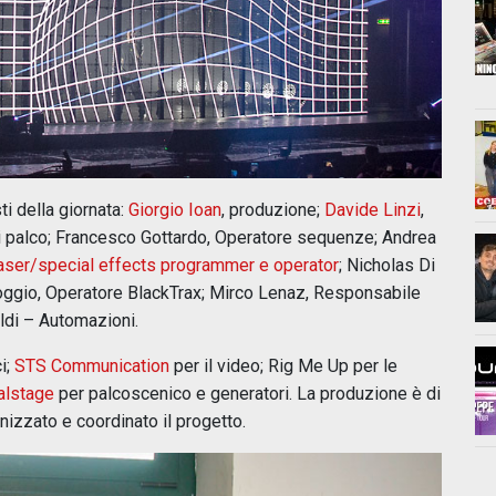
i della giornata:
Giorgio Ioan
, produzione;
Davide Linzi
,
i palco; Francesco Gottardo, Operatore sequenze; Andrea
Laser/special effects programmer e operator
; Nicholas Di
ggio, Operatore BlackTrax; Mirco Lenaz, Responsabile
aldi – Automazioni.
i;
STS Communication
per il video; Rig Me Up per le
talstage
per palcoscenico e generatori. La produzione è di
nizzato e coordinato il progetto.