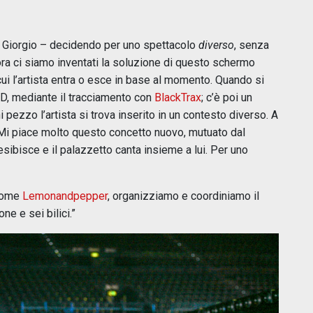
a Giorgio – decidendo per uno spettacolo
diverso
, senza
lora ci siamo inventati la soluzione di questo schermo
cui l’artista entra o esce in base al momento. Quando si
 3D, mediante il tracciamento con
BlackTrax
; c’è poi un
ezzo l’artista si trova inserito in un contesto diverso. A
i… Mi piace molto questo concetto nuovo, mutuato dal
 esibisce e il palazzetto canta insieme a lui. Per uno
 come
Lemonandpepper
, organizziamo e coordiniamo il
e e sei bilici.”