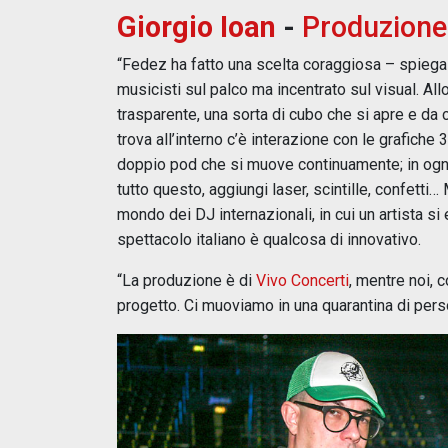
Giorgio Ioan
-
Produzione
“Fedez ha fatto una scelta coraggiosa – spieg
musicisti sul palco ma incentrato sul visual. Al
trasparente, una sorta di cubo che si apre e da 
trova all’interno c’è interazione con le grafiche
doppio pod che si muove continuamente; in ogni p
tutto questo, aggiungi laser, scintille, confett
mondo dei DJ internazionali, in cui un artista si
spettacolo italiano è qualcosa di innovativo.
“La produzione è di
Vivo Concerti
, mentre noi,
progetto. Ci muoviamo in una quarantina di person