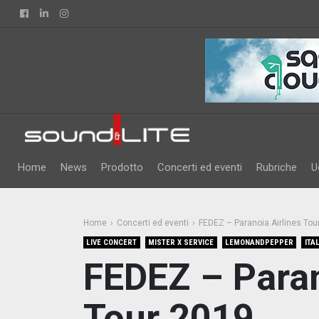
Facebook
Linkedin
Instagram
Home
News
Prodotto
Concerti ed eventi
Rubriche
U
Home
Concerti ed eventi
FEDEZ – Paranoia Airlines Tou
LIVE CONCERT
MISTER X SERVICE
LEMONANDPEPPER
ITA
FEDEZ – Paran
Tour 2019