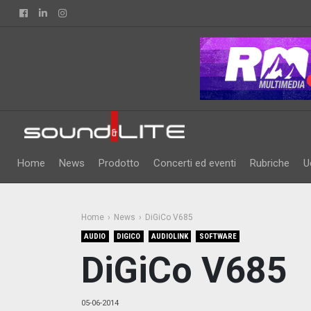
Facebook
Linkedin
Instagram
Home
News
Prodotto
Concerti ed eventi
Rubriche
U
Home
News
DiGiCo V685
AUDIO
DIGICO
AUDIOLINK
SOFTWARE
DiGiCo V685
05-06-2014