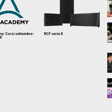
y: Corsi settembre-
RCF serie X
26