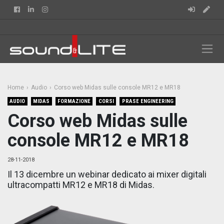
Facebook
Linkedin
Instagram
Home
Audio
Corso web Midas sulle console MR12 e MR18
AUDIO
MIDAS
FORMAZIONE
CORSI
PRASE ENGINEERING
Corso web Midas sulle
console MR12 e MR18
28-11-2018
Il 13 dicembre un webinar dedicato ai mixer digitali
ultracompatti MR12 e MR18 di Midas.