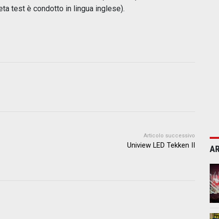
ta test è condotto in lingua inglese).
Articolo successivo
Uniview LED Tekken II
AR