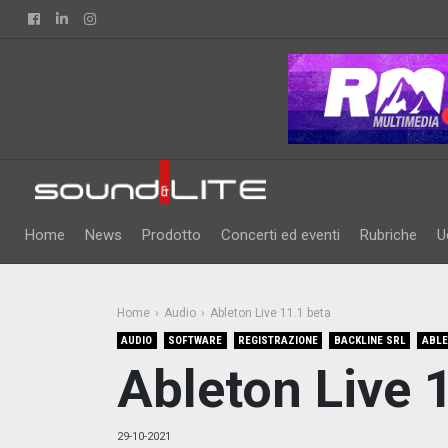
Facebook
Linkedin
Instagram
Home
News
Prodotto
Concerti ed eventi
Rubriche
U
Home
Audio
Ableton Live 11.1 beta
AUDIO
SOFTWARE
REGISTRAZIONE
BACKLINE SRL
ABLE
Ableton Live 
29-10-2021