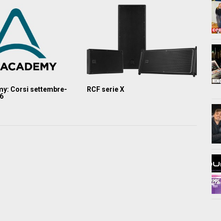
y: Corsi settembre-
RCF serie X
26