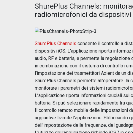
ShurePlus Channels: monitoragg
radiomicrofonici da dispositivi
ShurePlus Channels
consente il controllo a dis
dispositivi iOS. L’applicazione riporta informazio
audio, RF e batteria, e permette la regolazione
in combinazione con il sistema di controllo re
l’impostazione dei trasmettitori Axient da un di
ShurePlus Channels permette all’operatore la c
monitorare i parametri dei sistemi radiomicrofon
L’applicazione riporta informazioni cruciali sui c
batteria. Si può selezionare rapidamente tra qual
Il controllo remoto mobile delle impostazioni dei
aggiuntive tramite l’applicazione. Sbloccando q
dell’impostazione delle frequenze, del guadagno
L'utilizzo dell'applicazione richiede iOS7 in es