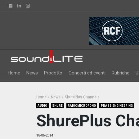
Facebook
Linkedin
Instagram
Home
News
Prodotto
Concerti ed eventi
Rubriche
U
Home
News
ShurePlus Channels
AUDIO
SHURE
RADIOMICROFONO
PRASE ENGINEERING
ShurePlus Ch
18-06-2014