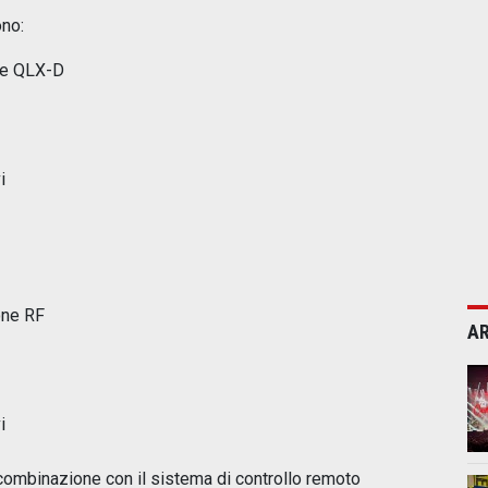
no:
, e QLX-D
i
one RF
AR
i
 combinazione con il sistema di controllo remoto