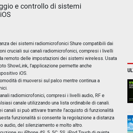
io e controllo di sistemi
 iOS
tanza dei sistemi radiomicrofonici Shure compatibili dai
ni cruciali sui canali radiomicrofonici, compresi i livelli
 da remoto delle impostazioni dei sistemi wireless. Usata
moto ShowLink, l’applicazione permette anche
UL
spositivo iOS.
omodità di muoversi sul palco mentre continua a
ici.
anali radiomicrofonici, compresi i livelli audio, RF e
siasi canale utilizzando una lista ordinabile di canali.
 canali si può attivare tramite l’acquisto di funzionalità
uesta funzionalità si consente la regolazione a distanza
 audio, del silenziamento e molto altro.
ecuzione su iPhone 4S, 5, 5C, 5S, iPod Touch di quinta