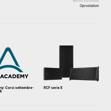
Articolo successivo
Oprostation
y: Corsi settembre-
RCF serie X
26