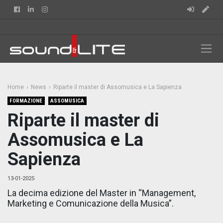
Facebook
Linkedin
Instagram
Home
News
Riparte il master di Assomusica e La Sapienza
FORMAZIONE
ASSOMUSICA
Riparte il master di
Assomusica e La
Sapienza
13-01-2025
La decima edizione del Master in “Management,
Marketing e Comunicazione della Musica”.