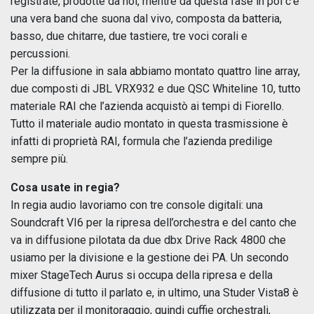
registrate, prodotte da noi, mentre da questa fase in poi c’è
una vera band che suona dal vivo, composta da batteria,
basso, due chitarre, due tastiere, tre voci corali e
percussioni.
Per la diffusione in sala abbiamo montato quattro line array,
due composti di JBL VRX932 e due QSC Whiteline 10, tutto
materiale RAI che l’azienda acquistò ai tempi di Fiorello.
Tutto il materiale audio montato in questa trasmissione è
infatti di proprietà RAI, formula che l’azienda predilige
sempre più.
Cosa usate in regia?
In regia audio lavoriamo con tre console digitali: una
Soundcraft VI6 per la ripresa dell’orchestra e del canto che
va in diffusione pilotata da due dbx Drive Rack 4800 che
usiamo per la divisione e la gestione dei PA. Un secondo
mixer StageTech Aurus si occupa della ripresa e della
diffusione di tutto il parlato e, in ultimo, una Studer Vista8 è
utilizzata per il monitoraggio, quindi cuffie orchestrali,