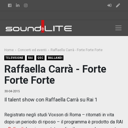
Facebook
Linkedin
Instagram
Home
Concerti ed eventi
Raffaella Carrà - Forte Forte Forte
TELEVISIONE
RAI
QSC
BALLANDI
Raffaella Carrà - Forte
Forte Forte
30-04-2015
Il talent show con Raffaella Carrà su Rai 1
Registrato negli studi Voxson di Roma – ritornati in vita
dopo un periodo di riposo – il programma è prodotto da RAI