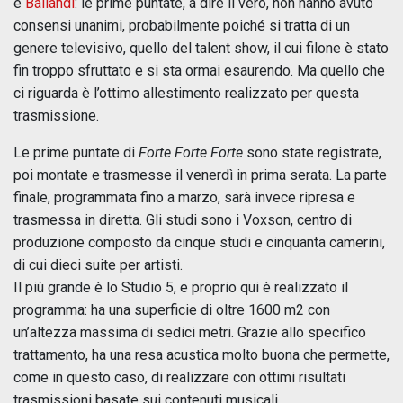
e
Ballandi
: le prime puntate, a dire il vero, non hanno avuto
consensi unanimi, probabilmente poiché si tratta di un
genere televisivo, quello del talent show, il cui filone è stato
fin troppo sfruttato e si sta ormai esaurendo. Ma quello che
ci riguarda è l’ottimo allestimento realizzato per questa
trasmissione.
Le prime puntate di
Forte Forte Forte
sono state registrate,
poi montate e trasmesse il venerdì in prima serata. La parte
finale, programmata fino a marzo, sarà invece ripresa e
trasmessa in diretta. Gli studi sono i Voxson, centro di
produzione composto da cinque studi e cinquanta camerini,
di cui dieci suite per artisti.
Il più grande è lo Studio 5, e proprio qui è realizzato il
programma: ha una superficie di oltre 1600 m2 con
un’altezza massima di sedici metri. Grazie allo specifico
trattamento, ha una resa acustica molto buona che permette,
come in questo caso, di realizzare con ottimi risultati
trasmissioni basate sui contenuti musicali.