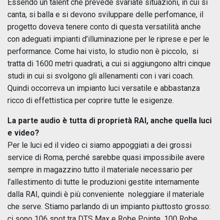
Essendo un talent che prevede svariate situazioni, in cui si
canta, si balla e si devono sviluppare delle perfomance, il
progetto doveva tenere conto di questa versatilità anche
con adeguati impianti d’illuminazione per le riprese e per le
performance. Come hai visto, lo studio non è piccolo, si
tratta di 1600 metri quadrati, a cui si aggiungono altri cinque
studi in cui si svolgono gli allenamenti con i vari coach.
Quindi occorreva un impianto luci versatile e abbastanza
ricco di effettistica per coprire tutte le esigenze.
La parte audio è tutta di proprietà RAI, anche quella luci
e video?
Per le luci ed il video ci siamo appoggiati a dei grossi
service di Roma, perché sarebbe quasi impossibile avere
sempre in magazzino tutto il materiale necessario per
l’allestimento di tutte le produzioni gestite internamente
dalla RAI, quindi è più conveniente noleggiare il materiale
che serve. Stiamo parlando di un impianto piuttosto grosso:
ci sono 106 spot tra DTS Max e Robe Pointe, 100 Robe