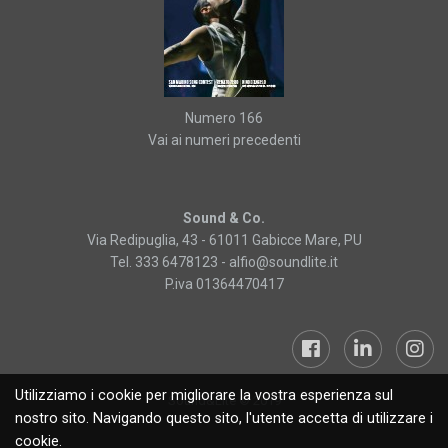
Numero 166
Vai ai numeri precedenti
Sound & Co.
Via Redipuglia, 43 - 61011 Gabicce Mare, PU
Tel. 333 6478123 -
alfio@soundlite.it
P.iva 01364470417
Utilizziamo i cookie per migliorare la vostra esperienza sul
Sound&Lite © 2019
nostro sito. Navigando questo sito, l'utente accetta di utilizzare i
cookie.