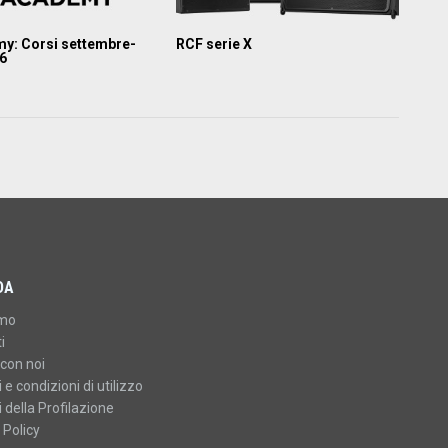
y: Corsi settembre-
RCF serie X
26
DA
amo
i
con noi
 e condizioni di utilizzo
 della Profilazione
 Policy