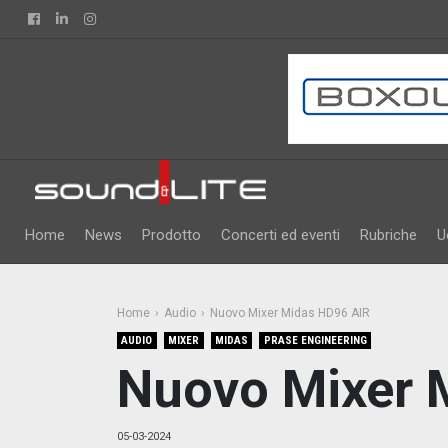
Facebook
Linkedin
Instagram
Home
News
Prodotto
Concerti ed eventi
Rubriche
U
Home
Audio
Nuovo Mixer Midas HD96 AIR
AUDIO
MIXER
MIDAS
PRASE ENGINEERING
Nuovo Mixer 
05-03-2024