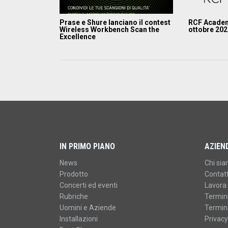
Prase e Shure lanciano il contest
RCF Academ
Wireless Workbench Scan the
ottobre 20
Excellence
IN PRIMO PIANO
AZIEN
News
Chi si
Prodotto
Contatt
Concerti ed eventi
Lavora 
Rubriche
Termini
Uomini e Aziende
Termini
Installazioni
Privacy