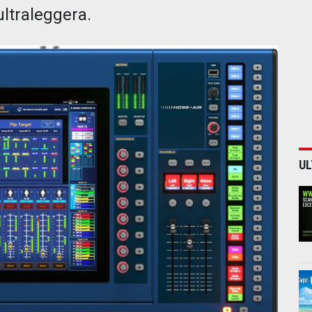
ultraleggera.
UL