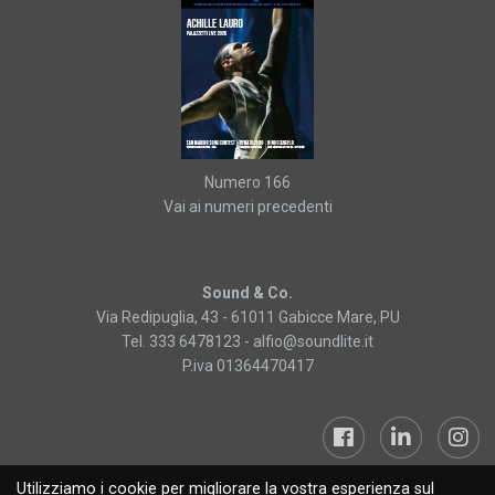
Numero 166
Vai ai numeri precedenti
Sound & Co.
Via Redipuglia, 43 - 61011 Gabicce Mare, PU
Tel. 333 6478123 -
alfio@soundlite.it
P.iva 01364470417
Utilizziamo i cookie per migliorare la vostra esperienza sul
Sound&Lite © 2019