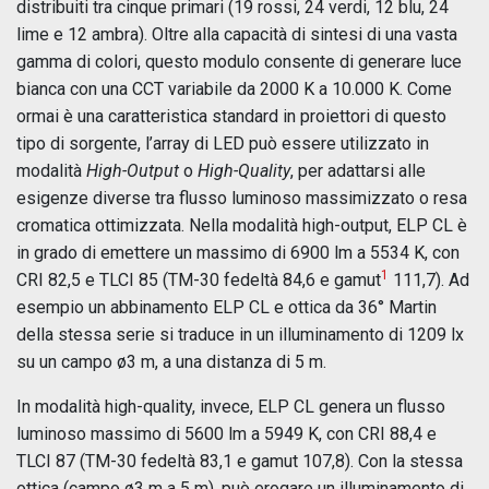
distribuiti tra cinque primari (19 rossi, 24 verdi, 12 blu, 24
lime e 12 ambra). Oltre alla capacità di sintesi di una vasta
gamma di colori, questo modulo consente di generare luce
bianca con una CCT variabile da 2000 K a 10.000 K. Come
ormai è una caratteristica standard in proiettori di questo
tipo di sorgente, l’array di LED può essere utilizzato in
modalità
High-Output
o
High-Quality
, per adattarsi alle
esigenze diverse tra flusso luminoso massimizzato o resa
cromatica ottimizzata. Nella modalità high-output, ELP CL è
in grado di emettere un massimo di 6900 lm a 5534 K, con
1
CRI 82,5 e TLCI 85 (TM-30 fedeltà 84,6 e gamut
111,7). Ad
esempio un abbinamento ELP CL e ottica da 36° Martin
della stessa serie si traduce in un illuminamento di 1209 lx
su un campo ø3 m, a una distanza di 5 m.
In modalità high-quality, invece, ELP CL genera un flusso
luminoso massimo di 5600 lm a 5949 K, con CRI 88,4 e
TLCI 87 (TM-30 fedeltà 83,1 e gamut 107,8). Con la stessa
ottica (campo ø3 m a 5 m), può erogare un illuminamento di