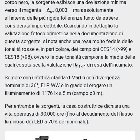
corpo nero, la sorgente esibisce una deviazione minima
verso il magenta – ∆
0,003 – ma assolutamente
uv
all’interno delle più rigide tolleranze tanto da essere
considerata impercettibile. Guardando in dettaglio la
valutazione fotocolorimetrica nella documentazione di
questa sorgente, si nota anche una resa molto fedele delle
tonalità rosse e, in particolare, dei campioni CES14 (>99) e
CES18 (>98), ovvero le due tonalità campione la media delle
quali costituisce la valutazione R
di resa dell’incarnato.
f,skin
Sempre con un’ottica standard Martin con divergenza
nominale di 36°, ELP WW è in grado di erogare un
illuminamento di 1176 lx a 5 m (campo ø3 m).
Per entrambe le sorgenti, la casa costruttrice dichiara una
vita operativa di 30.000 ore (fino al decadimento del flusso
luminoso dei LED a 70% del nominale).