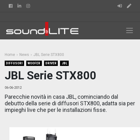
Facebook
Linkedin
Instagram
Home
News
JBL Serie STX800
DIFFUSORI
WOOFER
DRIVER
JBL
JBL Serie STX800
06-06-2012
Parecchie novità in casa JBL, cominciando dal
debutto della serie di diffusori STX800, adatta sia per
impieghi live che per le installazioni fisse.