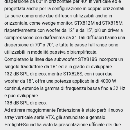
dispersione da 60° in orizzontale per 40° in verticale ed è
progettata anche per la configurazione in coppie orizzontali.
La serie comprende due diffusori utilizzabili anche in
orizzontale, come wedge monitor: STX812M ed STX815M,
rispettivamente con woofer da 12” e da 15”, più un driver a
compressione con diaframma da 3”. Tali diffusori hanno una
dispersione di 70° x 70°, e tutte le casse full range sono
utilizzabili in modalità passiva o biamplificata.
Completano la linea due subwoofer: STX818S incorpora un
singolo trasduttore da 18” ed è in grado di sviluppare
132 dB SPL di picco, mentre STX828S, con i suoi due
woofer da 18”, offre una potenza applicabile di 4000 W
continui, estende la gamma di frequenza bassa fino a 32 Hz
e può sviluppare
138 dB SPL di picco.
Ad attirare maggiormente l’attenzione è stato però il nuovo
array verticale serie VTX, già annunciato a gennaio.
Prolight+Sound ha visto la presentazione ufficiale dei due