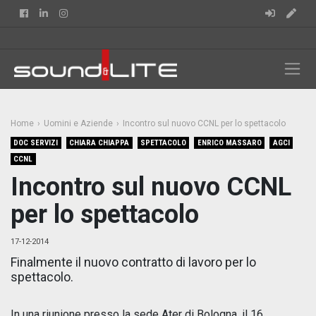
Facebook
Linkedin
Instagram
Home
Uomini e Aziende
Incontro sul nuovo CCNL per lo spettacolo
DOC SERVIZI
CHIARA CHIAPPA
SPETTACOLO
ENRICO MASSARO
AGCI
CCNL
Incontro sul nuovo CCNL
per lo spettacolo
17-12-2014
Finalmente il nuovo contratto di lavoro per lo
spettacolo.
In una riunione presso la sede Ater di Bologna, il 16