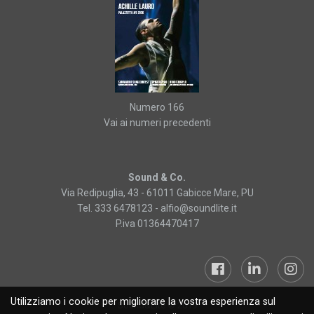
Numero 166
Vai ai numeri precedenti
Sound & Co.
Via Redipuglia, 43 - 61011 Gabicce Mare, PU
Tel. 333 6478123 -
alfio@soundlite.it
P.iva 01364470417
Utilizziamo i cookie per migliorare la vostra esperienza sul
Sound&Lite © 2019