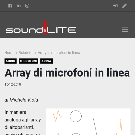
Facebook
Linkedin
Instagram
Home
Rubriche
Array di microfoni in linea
AUDIO
MICROFONI
ARRAY
Array di microfoni in linea
10-12-2018
di Michele Viola
In maniera
analoga agli array
di altoparlanti,
anche gli array di