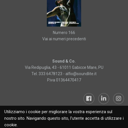
Numero 166
Vai ai numeri precedenti
Sound & Co.
Via Redipuglia, 43 - 61011 Gabicce Mare, PU
Tel. 333 6478123 -
alfio@soundlite.it
P.iva 01364470417
Utilizziamo i cookie per migliorare la vostra esperienza sul
Sound&Lite © 2019
nostro sito. Navigando questo sito, l'utente accetta di utilizzare i
cookie.