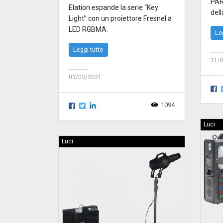
PAR
Elation espande la serie “Key
dell
Light” con un proiettore Fresnel a
LED RGBMA.
Le
Leggi tutto
11/
03/03/2021
1094
Luci
Luci