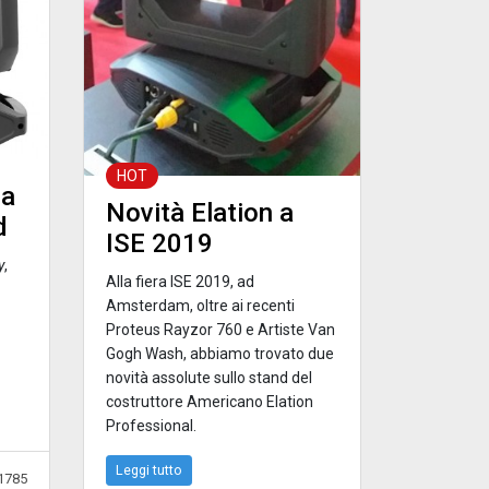
HOT
ia
Novità Elation a
d
ISE 2019
y
,
Alla fiera ISE 2019, ad
Amsterdam, oltre ai recenti
Proteus Rayzor 760 e Artiste Van
Gogh Wash, abbiamo trovato due
novità assolute sullo stand del
costruttore Americano Elation
Professional.
Leggi tutto
1785