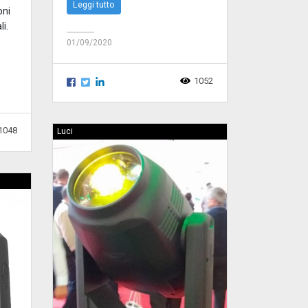
Leggi tutto
oni
li.
01/09/2020
1052
1048
Luci