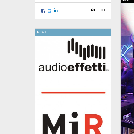
1103
News