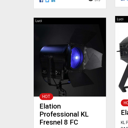
Luci
Luci
HOT
H
Elation
El
Professional KL
Fresnel 8 FC
KL 