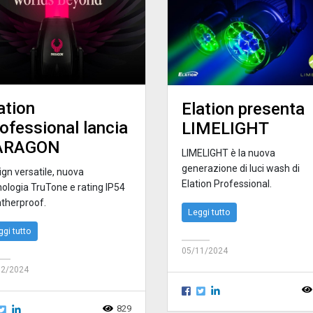
ation
Elation presenta
ofessional lancia
LIMELIGHT
ARAGON
LIMELIGHT è la nuova
generazione di luci wash di
ign versatile, nuova
Elation Professional.
nologia TruTone e rating IP54
therproof.
Leggi tutto
ggi tutto
05/11/2024
12/2024
829