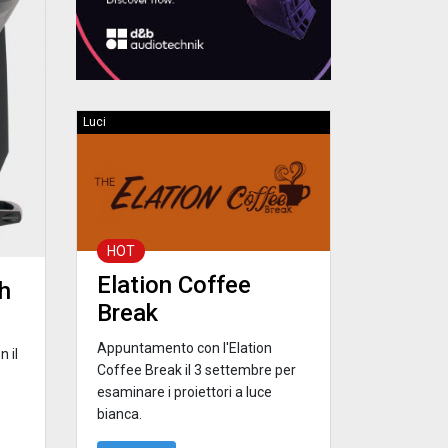
Luci
HOT
Elation Coffee
h
Break
Appuntamento con l'Elation
n il
Coffee Break il 3 settembre per
esaminare i proiettori a luce
bianca.