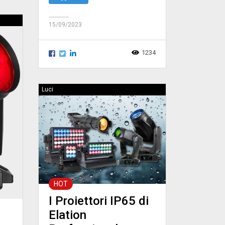
15/09/2023
1234
Luci
HOT
I Proiettori IP65 di
Elation