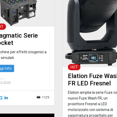
OT
gmatic Serie
ocket
hine per effetti criogenici a
simulati.
HOT
ggi tutto
Elation Fuze Was
FR LED Fresnel
12/2020
Elation amplia la serie Fuze co
1129
nuovo Fuze Wash FR, un
proiettore Fresnel a LED
motorizzato con sistema di
sagomatura progettato per