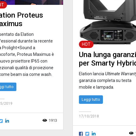
OT
ation Proteus
aximus
sentato da Elation
fessional durante la recente
HOT
ra Prolight+Sound a
Una lunga garanz
ncoforte, Proteus Maximus è
nuovo proiettore IP65 con
per Smarty Hybri
zionali qualità di proiezione
Elation lancia
Ultimate Warrant
 come beam sia come wash.
garanzia completa su testa
ggi tutto
mobile e lampada.
Leggi tutto
05/2019
17/10/2018
1913