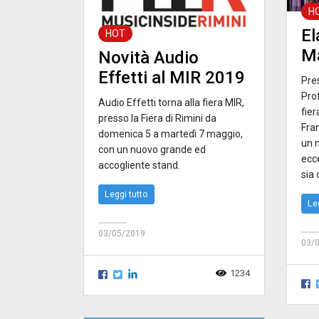
H
El
HOT
M
Novità Audio
Effetti al MIR 2019
Pre
Pro
Audio Effetti torna alla fiera MIR,
fie
presso la Fiera di Rimini da
Fra
domenica 5 a martedì 7 maggio,
un 
con un nuovo grande ed
ecce
accogliente stand.
sia
Leggi tutto
Le
03/05/2019
03/
1234