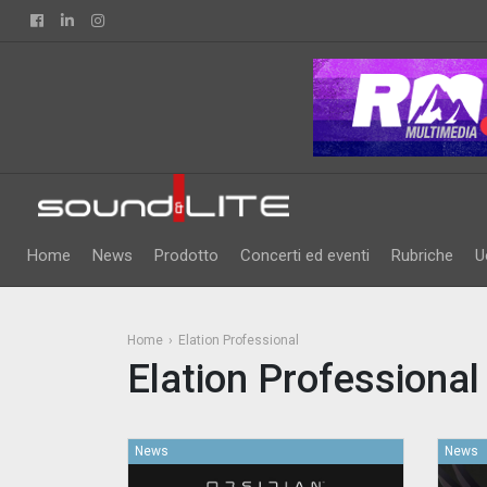
Facebook
Linkedin
Instagram
Home
News
Prodotto
Concerti ed eventi
Rubriche
U
Home
Elation Professional
Elation Professional
News
News