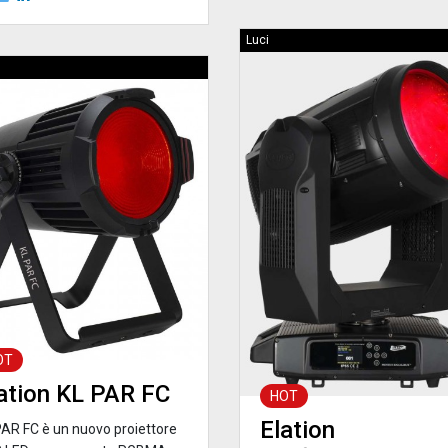
Luci
OT
ation KL PAR FC
HOT
Elation
PAR FC è un nuovo proiettore