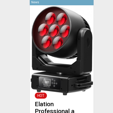
News
HOT
Elation
Professional a