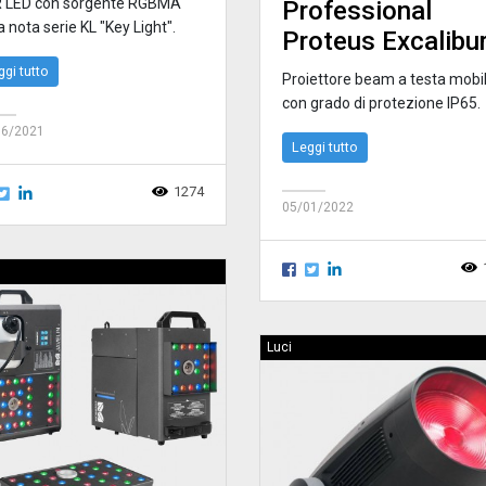
 LED con sorgente RGBMA
Professional
a nota serie KL "Key Light".
Proteus Excalibu
ggi tutto
Proiettore beam a testa mobi
con grado di protezione IP65.
06/2021
Leggi tutto
1274
05/01/2022
Luci