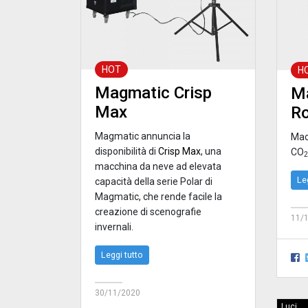
HOT
H
Magmatic Crisp
Ma
Max
R
Magmatic annuncia la
Macc
disponibilità di
Crisp Max
, una
CO
2
macchina da neve ad elevata
Le
capacità della serie Polar di
Magmatic, che rende facile la
creazione di scenografie
11/
invernali.
Leggi tutto
30/11/2020
Luci