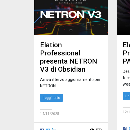
Elation
El
Professional
Pr
presenta NETRON
P
V3 di Obsidian
Des
tec
Arriva il terzo aggiornamento per
wea
NETRON.
Le
Leggi tutto
12/
14/11/2025
573