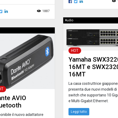
1887
Audio
HOT
Yamaha SWX322
16MT e SWX232
16MT
La casa costruttrice giappon
OT
presenta due nuovi modelli di
switch che supportano 10 Gig
nte AVIO
e Multi-Gigabit Ethernet.
uetooth
Leggi tutto
onibile il nuovo adattatore