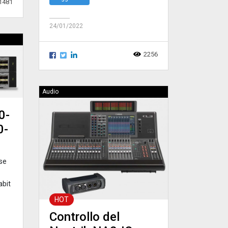
1481
24/01/2022
2256
Audio
0-
0-
ese
abit
HOT
Controllo del