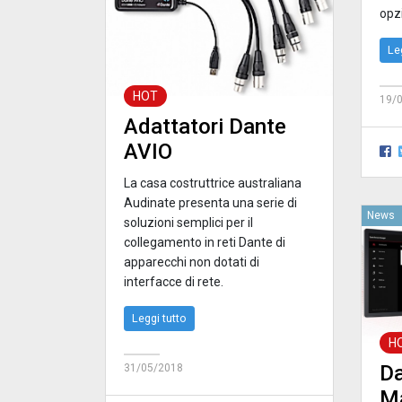
opzi
Le
HOT
19/
Adattatori Dante
AVIO
La casa costruttrice australiana
Audinate presenta una serie di
News
soluzioni semplici per il
collegamento in reti Dante di
apparecchi non dotati di
interfacce di rete.
Leggi tutto
H
D
31/05/2018
M