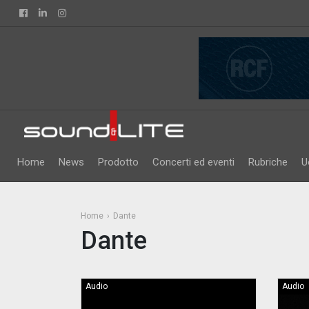
Facebook
Linkedin
Instagram
Home
News
Prodotto
Concerti ed eventi
Rubriche
U
Home
Dante
Dante
Audio
Audio