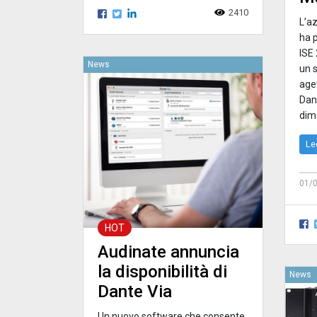
2410
L’a
ha 
ISE
News
un 
agev
Dan
dim
Le
01/
HOT
Audinate annuncia
la disponibilità di
News
Dante Via
Un nuovo software che consente