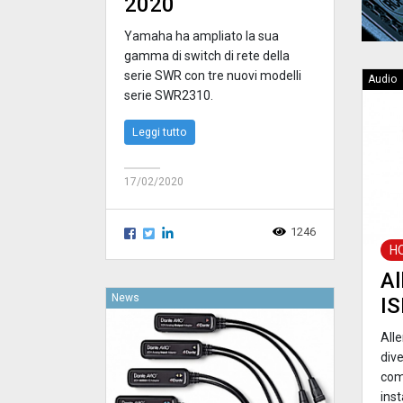
2020
Yamaha ha ampliato la sua
gamma di switch di rete della
serie SWR con tre nuovi modelli
Audio
serie SWR2310.
Leggi tutto
17/02/2020
1246
H
Al
News
IS
All
dive
com
ins