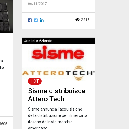
06/11/2017
2815
Uomini e Aziende
ta
dio
HOT
Sisme distribuisce
Attero Tech
Sisme annuncia l’acquisizione
della distribuzione per il mercato
italiano del noto marchio
3605
americano