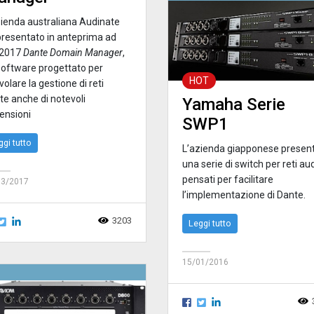
zienda australiana Audinate
presentato in anteprima ad
 2017
Dante Domain Manager
,
software progettato per
HOT
olare la gestione di reti
te anche di notevoli
Yamaha Serie
ensioni
SWP1
ggi tutto
L’azienda giapponese presen
una serie di switch per reti au
pensati per facilitare
03/2017
l’implementazione di Dante.
3203
Leggi tutto
15/01/2016