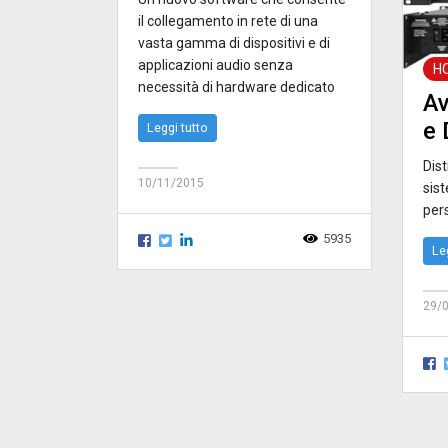
il collegamento in rete di una
vasta gamma di dispositivi e di
applicazioni audio senza
H
necessità di hardware dedicato
A
e 
Leggi tutto
Dist
10/11/2015
sis
per
5935
Le
29/