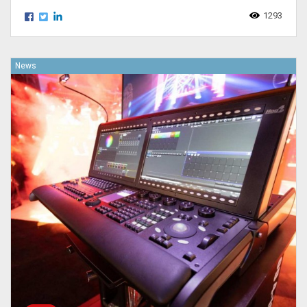
1293
News