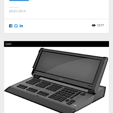
09/01/2019
1377
Luci