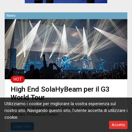
News
HOT
High End SolaHyBeam per il G3
World Tour
Utilizziamo i cookie per migliorare la vostra esperienza sul
Tecnologia illuminotecnica “tre in uno” per la tournée di
nostro sito. Navigando questo sito, l'utente accetta di utilizzare i
Satriani, Petrucci e Collen.
cookie.
Accetta
Leggi tutto