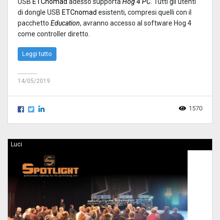
USB
ETCnomad
adesso supporta
Hog 4 PC
. Tutti gli utenti
di dongle USB
ETCnomad
esistenti, compresi quelli con il
pacchetto
Education
, avranno accesso al software Hog 4
come controller diretto.
Leggi tutto
14/05/2019
1570
Luci