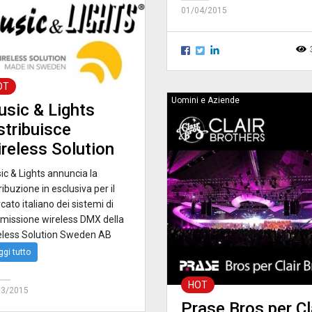
01/04/2015
OT
Uomini e Aziende
sic & Lights
stribuisce
reless Solution
ic & Lights annuncia la
ribuzione in esclusiva per il
ato italiano dei sistemi di
smissione wireless DMX della
eless Solution Sweden AB
ggi tutto
HOT
03/2015
Prase Bros per Cl