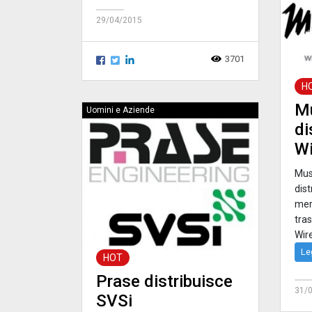
29/04/2015
3701
H
Mu
Uomini e Aziende
di
Wi
Mus
dist
merc
tra
Wir
Le
HOT
Prase distribuisce
31/
SVSi