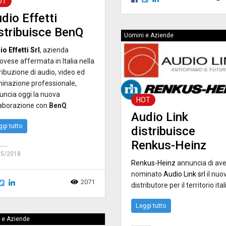
OT
dio Effetti
stribuisce BenQ
Uomini e Aziende
o Effetti Srl
, azienda
vese affermata in Italia nella
ribuzione di audio, video ed
uminazione professionale,
uncia oggi la nuova
HOT
laborazione con
BenQ
.
Audio Link
ggi tutto
distribuisce
Renkus-Heinz
05/2018
Renkus-Heinz
annuncia di ave
nominato
Audio Link srl
il nuo
2071
distributore per il territorio ita
Leggi tutto
 e Aziende