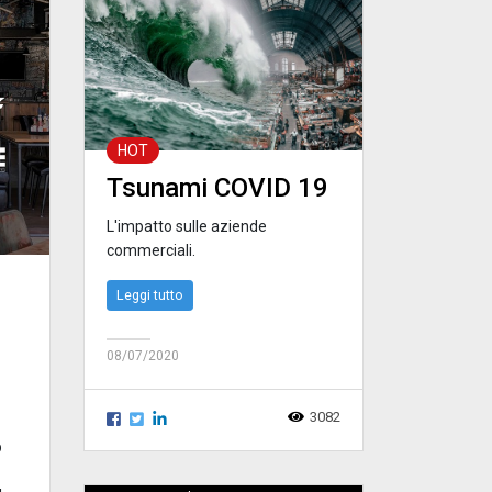
HOT
Tsunami COVID 19
L'impatto sulle aziende
commerciali.
Leggi tutto
08/07/2020
3082
p