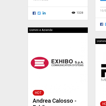
10/
1328
Uomini e Aziende
Uomini
HOT
Andrea Calosso -
H