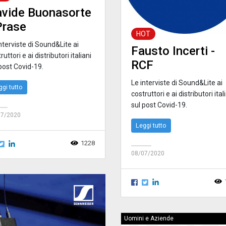
vide Buonasorte
Prase
HOT
nterviste di Sound&Lite ai
Fausto Incerti -
ruttori e ai distributori italiani
RCF
post Covid-19.
Le interviste di Sound&Lite ai
ggi tutto
costruttori e ai distributori ital
sul post Covid-19.
07/2020
Leggi tutto
1228
08/07/2020
Uomini e Aziende