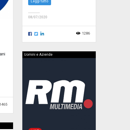
Leggi tutto
08/07/2020
1286
iani
Uomini e Aziende
1465