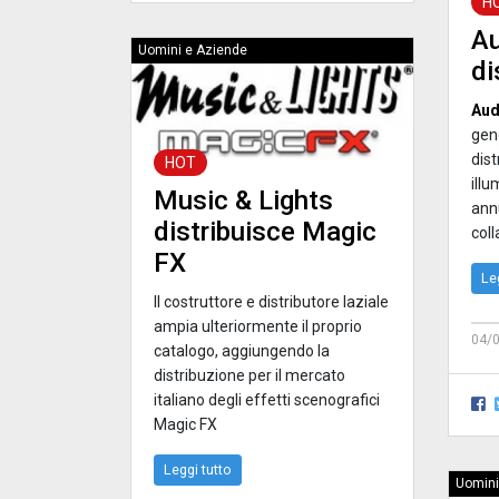
H
Au
Uomini e Aziende
di
Audi
geno
dist
HOT
ill
Music & Lights
ann
distribuisce Magic
col
FX
Le
Il costruttore e distributore laziale
ampia ulteriormente il proprio
04/
catalogo, aggiungendo la
distribuzione per il mercato
italiano degli effetti scenografici
Magic FX
Leggi tutto
Uomini