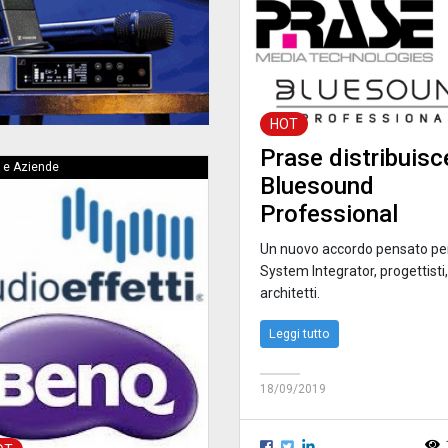
HOT
Prase distribuisc
 e Aziende
Bluesound
Professional
Un nuovo accordo pensato pe
System Integrator, progettisti,
architetti.
Leggi tutto
18/09/2019