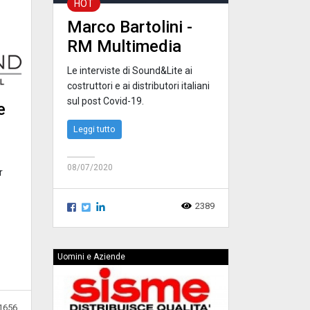
HOT
Marco Bartolini -
RM Multimedia
Le interviste di Sound&Lite ai
costruttori e ai distributori italiani
sul post Covid-19.
e
Leggi tutto
08/07/2020
r
2389
Uomini e Aziende
1656