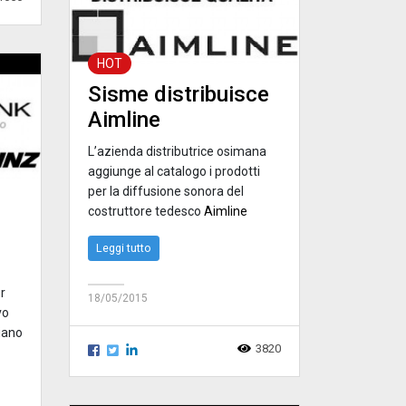
HOT
Sisme distribuisce
Aimline
L’azienda distributrice osimana
aggiunge al catalogo i prodotti
per la diffusione sonora del
costruttore tedesco
Aimline
Leggi tutto
r
18/05/2015
vo
liano
3820