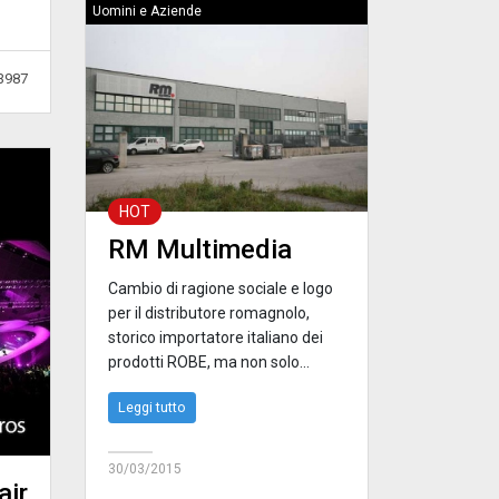
Uomini e Aziende
3987
HOT
RM Multimedia
Cambio di ragione sociale e logo
per il distributore romagnolo,
storico importatore italiano dei
prodotti ROBE, ma non solo...
Leggi tutto
30/03/2015
air