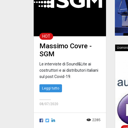
HOT
Massimo Covre -
Uomini
SGM
Le interviste di Sound&Lite ai
costruttori e ai distributori italiani
sul post Covid-19.
Leggi tutto
08/07/2020
2285