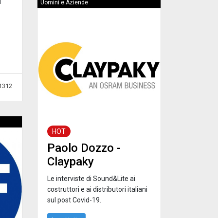
l
Uomini e Aziende
1312
HOT
Paolo Dozzo -
Claypaky
Le interviste di Sound&Lite ai
costruttori e ai distributori italiani
sul post Covid-19.