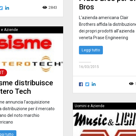
Bros
2843
L’azienda americana Clair
Brothers affida la distribuzion
 e Aziende
dei propri prodotti all’azienda
veneta Prase Engineering
Leggi tutto
16/03/2015
OT
sme distribuisce
tero Tech
me annuncia l’acquisizione
Uomini e Aziende
a distribuzione per il mercato
iano del noto marchio
ricano
ggi tutto