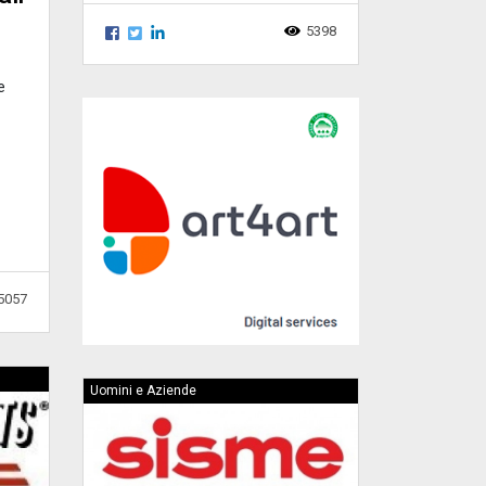
5398
e
5057
Uomini e Aziende