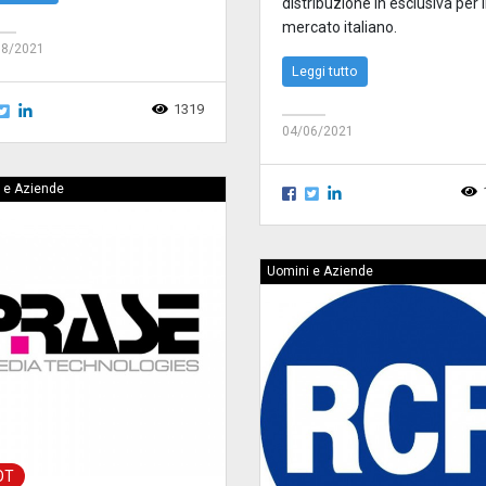
distribuzione in esclusiva per i
mercato italiano.
08/2021
Leggi tutto
1319
04/06/2021
 e Aziende
Uomini e Aziende
OT