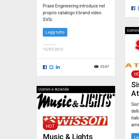
Prase Engineering introduce nel
proprio catalogo il brand video
SVSi.
Uomini
Leggi tutto
10/03/2015
3347
H
Si
Uomini e Aziende
At
Sis
dell
ital
ame
HOT
Music & Lights
Le