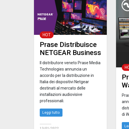
HOT
Prase Distribuisce
NETGEAR Business
Il distributore veneto Prase Media
H
Technologies annuncia un
Pr
accordo per la distribuzione in
Italia dei dispositivi Netgear
W
destinati al mercato delle
installazioni audiovisive
Pra
professionali.
ann
dist
Leggi tutto
di
W
Le
13/01/2022