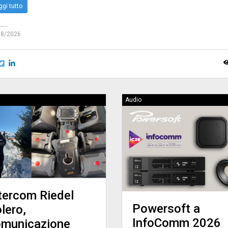
ggi tutto
08/2026
Audio
tercom Riedel
Powersoft a
lero,
InfoComm 2026
omunicazione