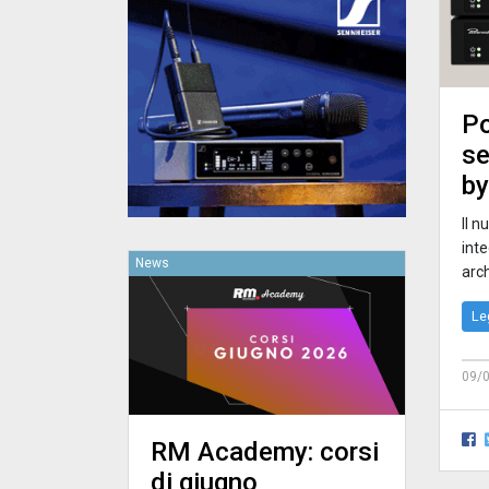
Po
se
by
Il n
int
News
arch
Le
09/
RM Academy: corsi
di giugno