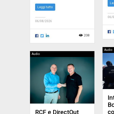
Le
Leggi tutto
06/
06/08/2026
208
Audio
Audio
In
Bo
c
RCF e DirectOut