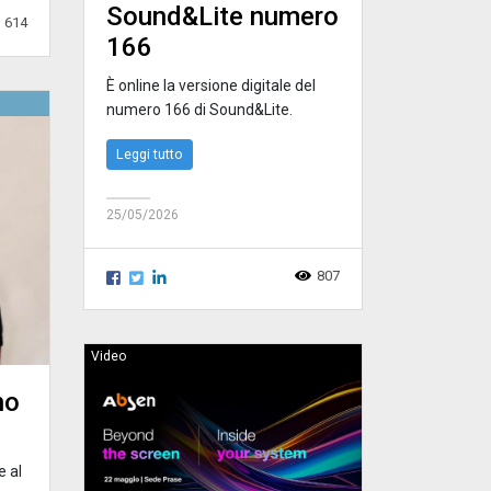
Sound&Lite numero
614
166
È online la versione digitale del
numero 166 di Sound&Lite.
Leggi tutto
25/05/2026
807
Video
no
e al