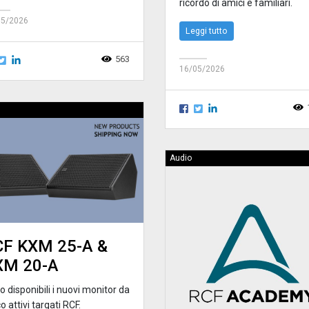
ricordo di amici e familiari.
05/2026
Leggi tutto
563
16/05/2026
Audio
CF KXM 25-A &
XM 20-A
 disponibili i nuovi monitor da
o attivi targati RCF.