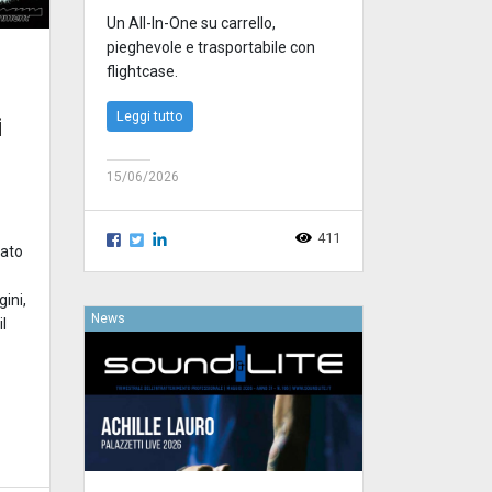
Un All-In-One su carrello,
pieghevole e trasportabile con
flightcase.
Leggi tutto
i
15/06/2026
411
zato
ini,
News
l