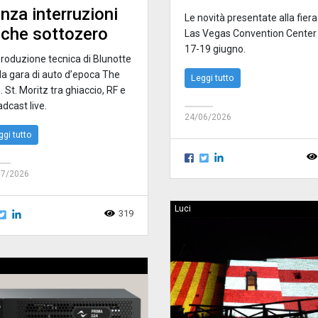
nza interruzioni
Le novità presentate alla fiera
che sottozero
Las Vegas Convention Center 
17-19 giugno.
produzione tecnica di Blunotte
 la gara di auto d’epoca The
Leggi tutto
E. St. Moritz tra ghiaccio, RF e
dcast live.
24/06/2026
ggi tutto
07/2026
Luci
319