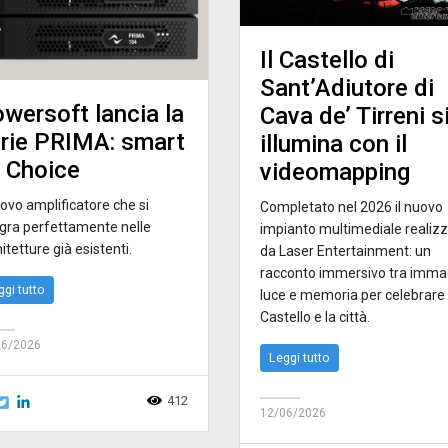
Il Castello di
Sant’Adiutore di
wersoft lancia la
Cava de’ Tirreni s
rie PRIMA: smart
illumina con il
 Choice
videomapping
uovo amplificatore che si
Completato nel 2026 il nuovo
egra perfettamente nelle
impianto multimediale realiz
itetture già esistenti.
da Laser Entertainment: un
racconto immersivo tra immag
ggi tutto
luce e memoria per celebrare i
Castello e la città.
06/2026
Leggi tutto
412
12/06/2026