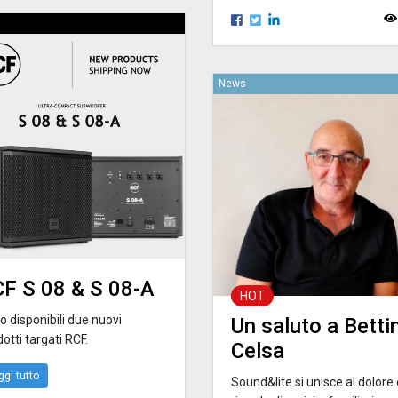
News
F S 08 & S 08-A
HOT
 disponibili due nuovi
Un saluto a Betti
otti targati RCF.
Celsa
ggi tutto
Sound&lite si unisce al dolore 