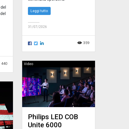
 del
Leggi tutto
del
31/07/2026
359
440
Video
Philips LED COB
Unite 6000