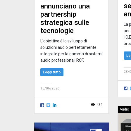
se
annunciano una
an
partnership
strategica sulle
La 
tecnologie
per
I.C.
L'obiettivo è lo sviluppo di
broa
soluzioni audio perfettamente
integrate per la gamma di sistemi
Le
audio professionali RCF.
28/
Leggi tutto
16/06/2026
431
Audio