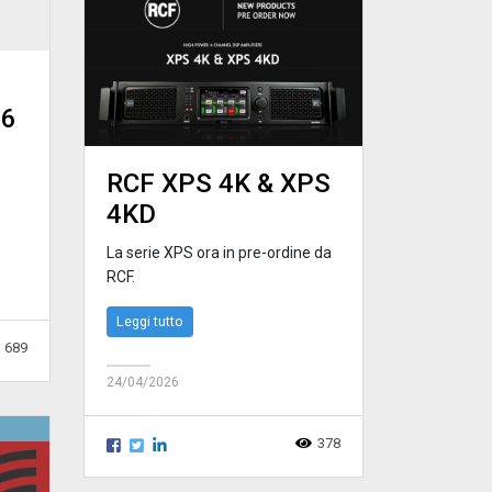
26
RCF XPS 4K & XPS
4KD
La serie XPS ora in pre-ordine da
RCF.
Leggi tutto
689
24/04/2026
378