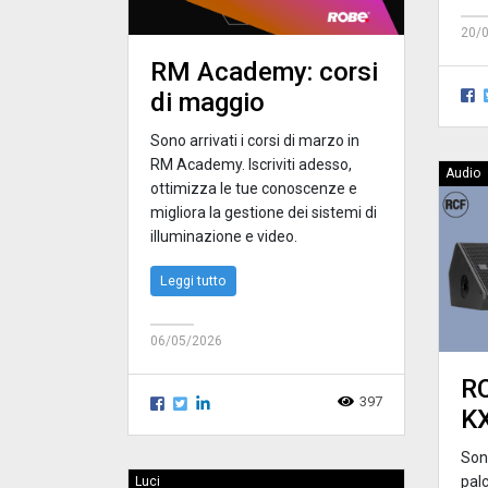
20/
RM Academy: corsi
di maggio
Sono arrivati i corsi di marzo in
RM Academy. Iscriviti adesso,
Audio
ottimizza le tue conoscenze e
migliora la gestione dei sistemi di
illuminazione e video.
Leggi tutto
06/05/2026
R
397
K
Sono
palc
Luci