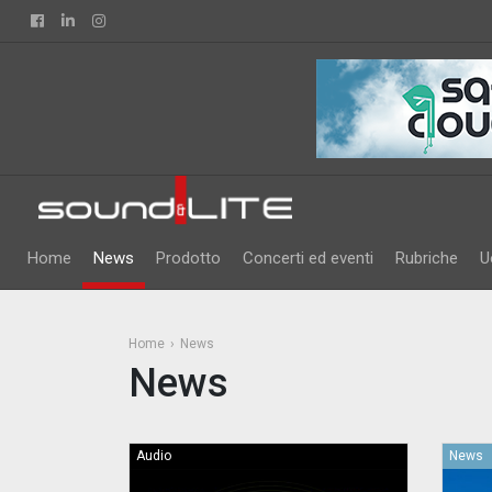
Facebook
Linkedin
Instagram
Home
News
Prodotto
Concerti ed eventi
Rubriche
U
Home
News
News
Audio
News