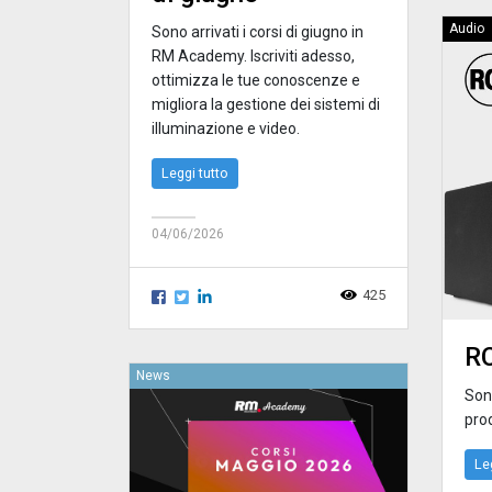
Audio
Sono arrivati i corsi di giugno in
RM Academy. Iscriviti adesso,
ottimizza le tue conoscenze e
migliora la gestione dei sistemi di
illuminazione e video.
Leggi tutto
04/06/2026
425
RC
News
Sono
prod
Le