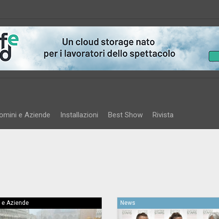
omini e Aziende
Installazioni
Best Show
Rivista
 e Aziende
News