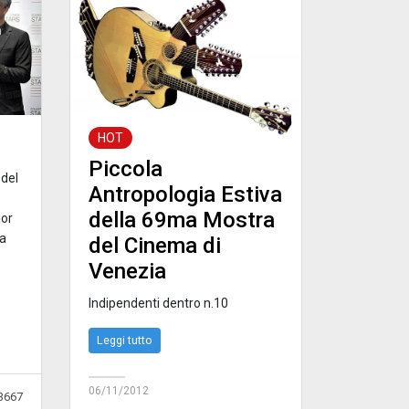
HOT
Piccola
 del
Antropologia Estiva
della 69ma Mostra
ior
na
del Cinema di
Venezia
Indipendenti dentro n.10
Leggi tutto
06/11/2012
3667