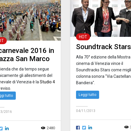
HOT
OT
Soundtrack Stars
 carnevale 2016 in
azza San Marco
Alla 70° edizione della Mostra
cinema di Venezia vince il
zienda che da tempo segue
Soundtracks Stars come migl
icamente gli allestimenti del
colonna sonora "Via Castella
nevale di Venezia è la
Studio 4
Bandiera".
reviso.
Leggi tutto
ggi tutto
04/11/2013
03/2016
2480