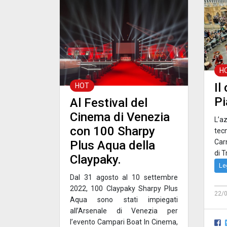
H
Il
HOT
Pi
Al Festival del
Cinema di Venezia
L’a
con 100 Sharpy
tecn
Car
Plus Aqua della
di T
Claypaky.
Le
Dal 31 agosto al 10 settembre
2022, 100 Claypaky Sharpy Plus
22/
Aqua sono stati impiegati
all’Arsenale di Venezia per
l’evento Campari Boat In Cinema,