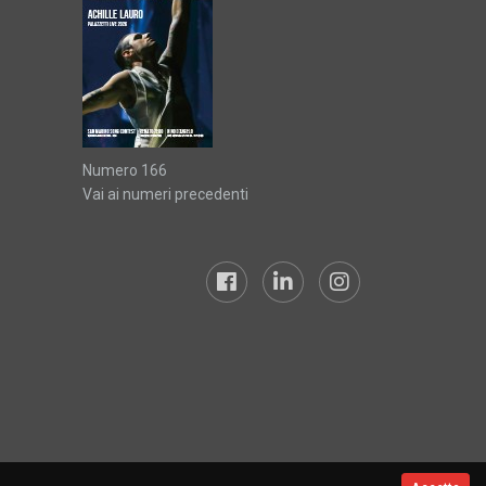
Numero 166
Vai ai numeri precedenti