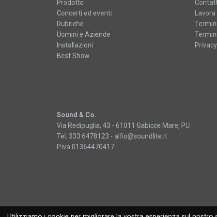
Prodotto
Contatt
Concerti ed eventi
Lavora 
Rubriche
Termini
Uomini e Aziende
Termini
Installazioni
Privacy
Best Show
Sound & Co.
Via Redipuglia, 43 - 61011 Gabicce Mare, PU
Tel. 333 6478123 -
alfio@soundlite.it
P.iva 01364470417
Utilizziamo i cookie per migliorare la vostra esperienza sul nostro s