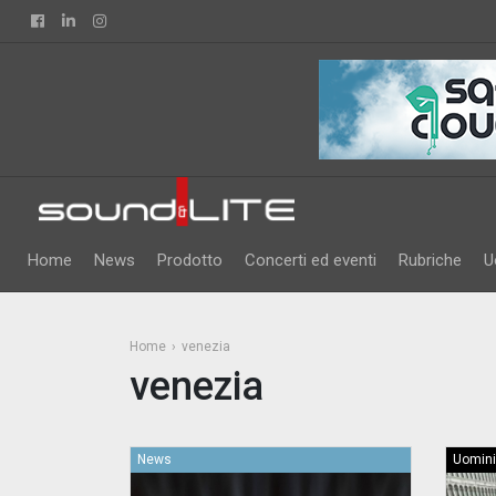
Facebook
Linkedin
Instagram
Home
News
Prodotto
Concerti ed eventi
Rubriche
U
Home
venezia
venezia
News
Uomini