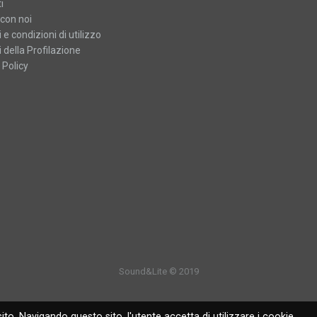
i
con noi
 e condizioni di utilizzo
 della Profilazione
 Policy
Sound&Lite © 2019
ito. Navigando questo sito, l'utente accetta di utilizzare i cookie.