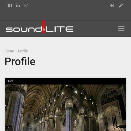
Facebook
Linkedin
Instagram
Home
Profile
Profile
Luci