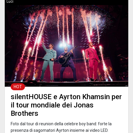
Luci
HOT
silentHOUSE e Ayrton Khamsin per
il tour mondiale dei Jonas
Brothers
Foto dal tour di reunion della celebre boy band: forte la
presenza di sagomatori Ayrton insieme ai video LED.