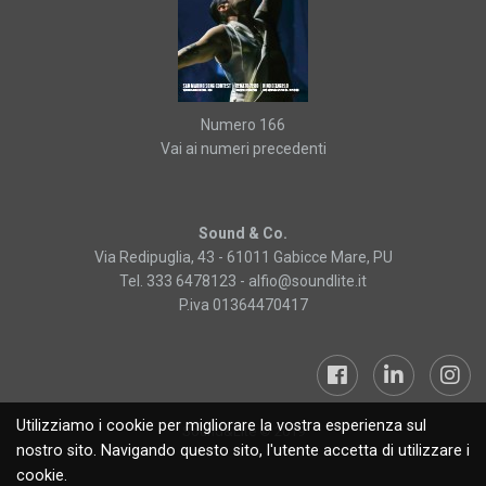
Numero 166
Vai ai numeri precedenti
Sound & Co.
Via Redipuglia, 43 - 61011 Gabicce Mare, PU
Tel. 333 6478123 -
alfio@soundlite.it
P.iva 01364470417
Utilizziamo i cookie per migliorare la vostra esperienza sul
Sound&Lite © 2019
nostro sito. Navigando questo sito, l'utente accetta di utilizzare i
cookie.