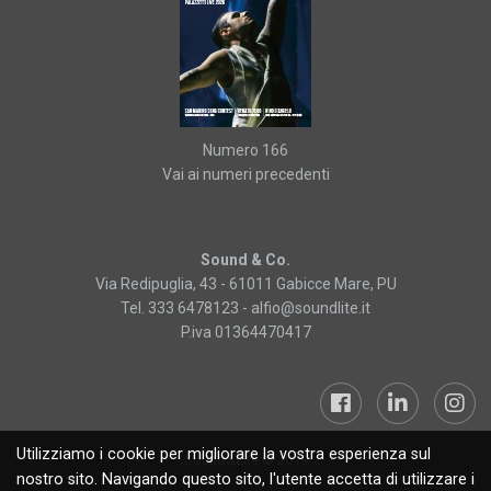
Numero 166
Vai ai numeri precedenti
Sound & Co.
Via Redipuglia, 43 - 61011 Gabicce Mare, PU
Tel. 333 6478123 -
alfio@soundlite.it
P.iva 01364470417
Utilizziamo i cookie per migliorare la vostra esperienza sul
Sound&Lite © 2019
nostro sito. Navigando questo sito, l'utente accetta di utilizzare i