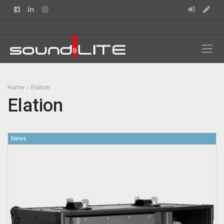
Facebook
Linkedin
Instagram
Home
Elation
Elation
News