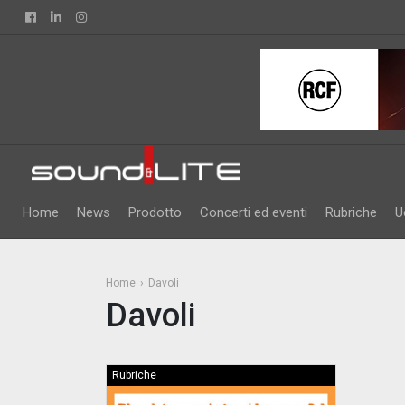
Facebook
Linkedin
Instagram
Home
News
Prodotto
Concerti ed eventi
Rubriche
U
Home
Davoli
Davoli
Rubriche