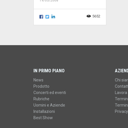
19/03/2008
5652
IN PRIMO PIANO
AZIEN
News
Chi si
Prodotto
Contatt
Concerti ed eventi
Lavora 
Rubriche
Termini
Uomini e Aziende
Termini
Installazioni
Privacy
Best Show