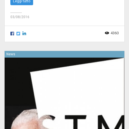
Leggi tutto
03/08/2016
4360
News