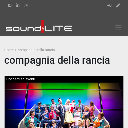
Facebook
Linkedin
Instagram
Home
compagnia della rancia
compagnia della rancia
Concerti ed eventi