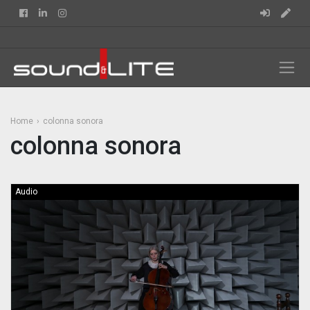
Facebook
Linkedin
Instagram
Home
colonna sonora
colonna sonora
Audio