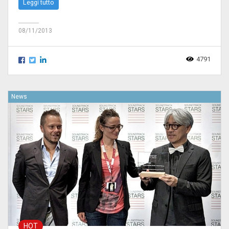
Leggi tutto
08/11/2013
4791
News
HOT