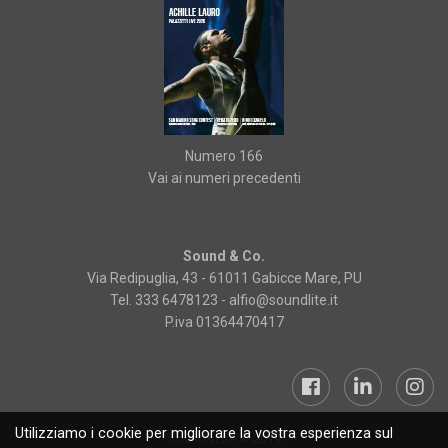
Numero 166
Vai ai numeri precedenti
Sound & Co.
Via Redipuglia, 43 - 61011 Gabicce Mare, PU
Tel. 333 6478123 -
alfio@soundlite.it
P.iva 01364470417
Utilizziamo i cookie per migliorare la vostra esperienza sul
Sound&Lite © 2019