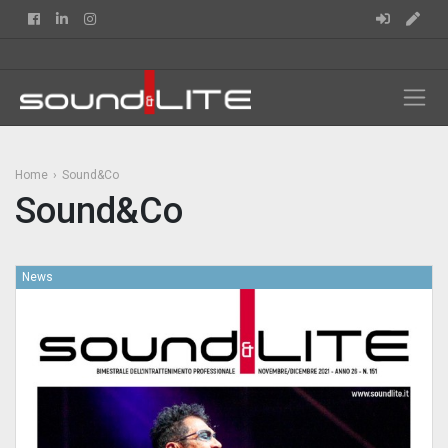
Facebook
Linkedin
Instagram
Home
Sound&Co
Sound&Co
News