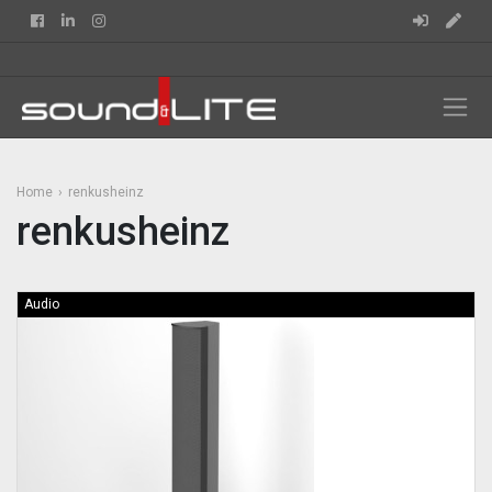
Facebook
Linkedin
Instagram
Home
renkusheinz
renkusheinz
Audio