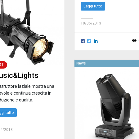
Leggi tutto
10/06/2013
News
OT
sic&Lights
ostruttore laziale mostra una
vole e continua crescita in
duzione e qualità.
ggi tutto
04/2013