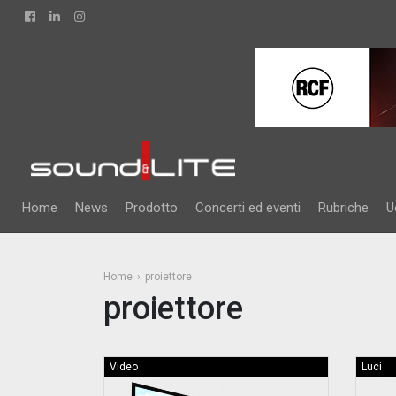
Facebook
Linkedin
Instagram
Home
News
Prodotto
Concerti ed eventi
Rubriche
U
Home
proiettore
proiettore
Video
Luci