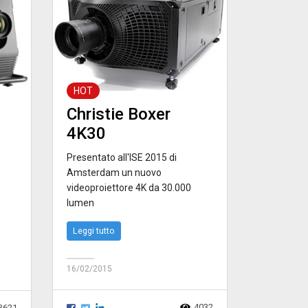
HOT
Christie Boxer
4K30
Presentato all'ISE 2015 di
Amsterdam un nuovo
videoproiettore 4K da 30.000
lumen
Leggi tutto
16/02/2015
4032
3621