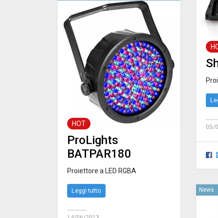
H
S
Proi
Le
HOT
05/
ProLights
BATPAR180
Proiettore a LED RGBA
News
Leggi tutto
14/06/2013