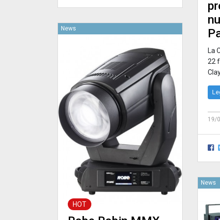
pr
nu
News
P
La 
22 f
Cla
Le
19/
News
HOT