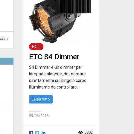
4470
HOT
ETC S4 Dimmer
S4 Dimmer è un dimmer per
lampade alogene, da montare
direttamente sul singolo corpo
illuminante da controllare...
Leggi tutto
09/05/2013
5802