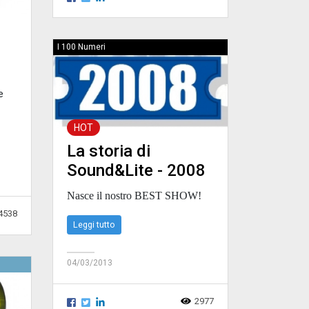
I 100 Numeri
e
HOT
La storia di
Sound&Lite - 2008
Nasce il nostro BEST SHOW!
4538
Leggi tutto
04/03/2013
2977