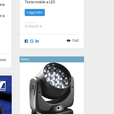
Testa mobile a LED
una
Leggi tutto
e si
27/03/2014
7542
News
4442