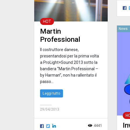
HOT
News
Martin
Professional
Il costruttore danese,
presentandosi per la prima volta
a ProLight+Sound 2013 sotto la
bandiera “Martin Professional –
by Harman”, non ha rallentato il
passo...
Leggi tutto
29/04/2013
H
In
4441