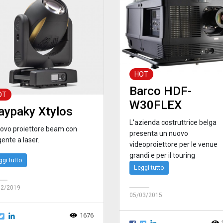
HOT
Barco HDF-
OT
W30FLEX
aypaky Xtylos
L'azienda costruttrice belga
nuovo proiettore beam con
presenta un nuovo
ente a laser.
videoproiettore per le venue
grandi e per il touring
ggi tutto
Leggi tutto
12/2019
05/03/2015
1676