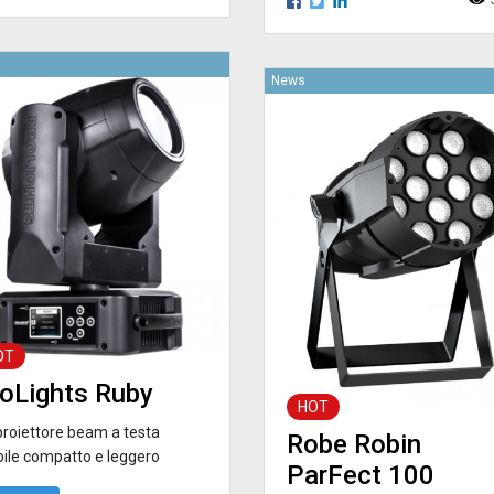
News
OT
oLights Ruby
HOT
proiettore beam a testa
Robe Robin
ile compatto e leggero
ParFect 100