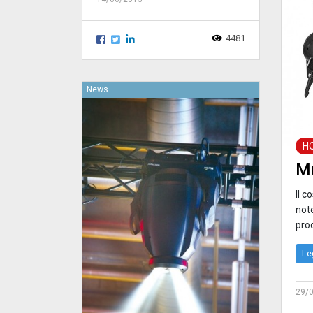
4481
News
H
Mu
Il c
note
pro
Le
29/