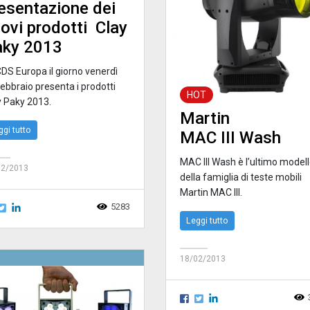
esentazione dei
ovi prodotti Clay
aky 2013
CDS Europa il giorno venerdì
ebbraio presenta i prodotti
HOT
y Paky 2013.
Martin
ggi tutto
MAC III Wash
MAC III Wash è l’ultimo model
02/2013
della famiglia di teste mobili
Martin MAC III.
5283
Leggi tutto
18/02/2013