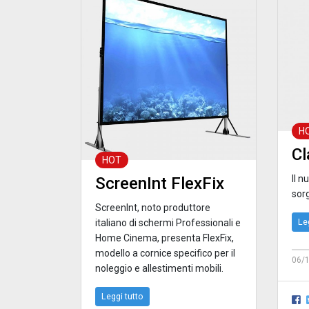
H
Cl
HOT
Il 
ScreenInt FlexFix
sorg
ScreenInt, noto produttore
Le
italiano di schermi Professionali e
Home Cinema, presenta FlexFix,
modello a cornice specifico per il
06/
noleggio e allestimenti mobili.
Leggi tutto