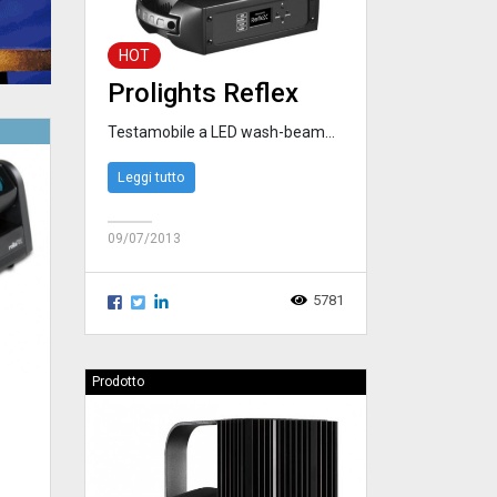
HOT
Prolights Reflex
Testamobile a LED wash-beam...
Leggi tutto
09/07/2013
5781
Prodotto