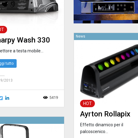
OT
News
harpy Wash 330
ettore a testa mobile...
ggi tutto
09/2013
5419
HOT
Ayrton Rollapix
Effetto dinamico per il
palcoscenico...