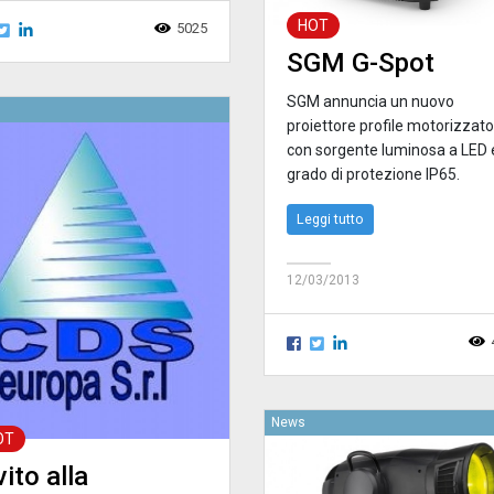
HOT
5025
SGM G-Spot
SGM annuncia un nuovo
proiettore profile motorizzato
con sorgente luminosa a LED 
grado di protezione IP65.
Leggi tutto
12/03/2013
News
OT
vito alla