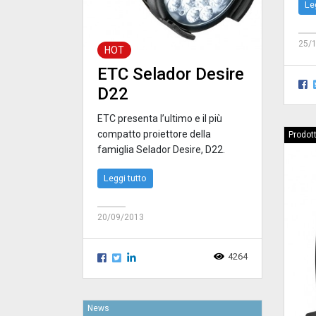
Le
25/
HOT
ETC Selador Desire
D22
ETC presenta l’ultimo e il più
compatto proiettore della
Prodot
famiglia Selador Desire, D22.
Leggi tutto
20/09/2013
4264
News