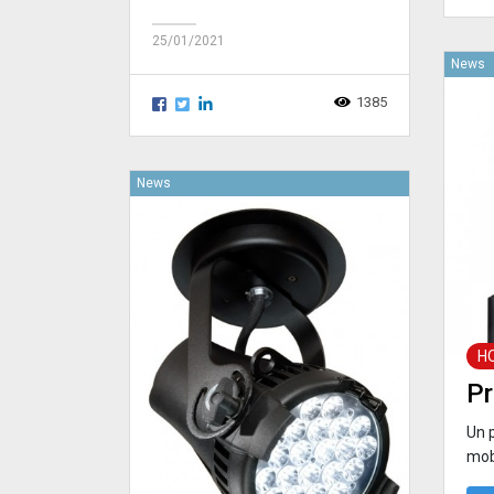
25/01/2021
News
1385
News
H
Pr
Un 
mob