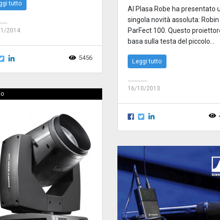
ggi tutto
Al Plasa Robe ha presentato 
singola novità assoluta: Robin
ParFect 100. Questo proiettor
11/2014
basa sulla testa del piccolo...
5456
Leggi tutto
16/10/2013
to