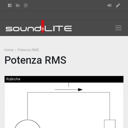
Facebook
Linkedin
Instagram
Home
Potenza RMS
Potenza RMS
Rubriche