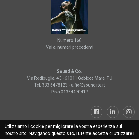
Numero 166
Vai ai numeri precedenti
Sound & Co.
Via Redipuglia, 43 - 61011 Gabicce Mare, PU
Tel. 333 6478123 -
alfio@soundlite.it
P.iva 01364470417
Utilizziamo i cookie per migliorare la vostra esperienza sul
Sound&Lite © 2019
nostro sito. Navigando questo sito, l'utente accetta di utilizzare i