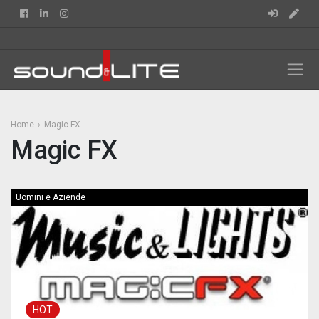
Facebook
Linkedin
Instagram
Home
Magic FX
Magic FX
Uomini e Aziende
HOT