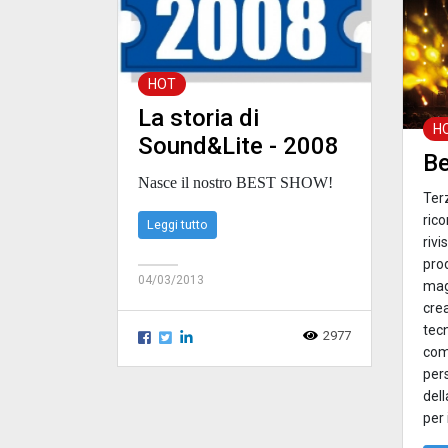
HOT
La storia di
H
Sound&Lite - 2008
B
Nasce il nostro BEST SHOW!
Terz
ric
Leggi tutto
rivi
prod
04/03/2013
mag
crea
tec
2977
com
pers
dell
per 