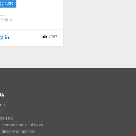
ggi tutto
03/2011
2787
DA
amo
i
con noi
 e condizioni di utilizzo
 della Profilazione