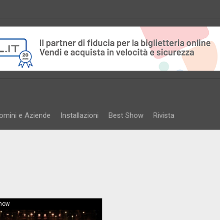
omini e Aziende
Installazioni
Best Show
Rivista
Show