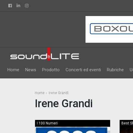
Facebook
Linkedin
Instagram
Home
News
Prodotto
Concerti ed eventi
Rubriche
U
Home
Irene Grandi
Irene Grandi
I 100 Numeri
Best 