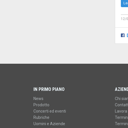
Le
12/
IN PRIMO PIANO
AZIEN
News
Chi si
Prodotto
Contatt
Concerti ed eventi
Lavora 
Rubriche
Termini
Uomini e Aziende
Termini