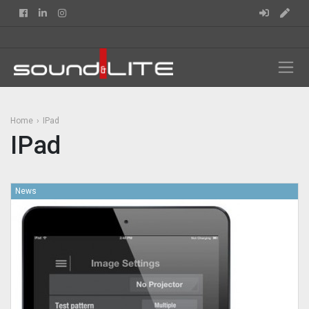
Facebook
Linkedin
Instagram
Home
IPad
IPad
News