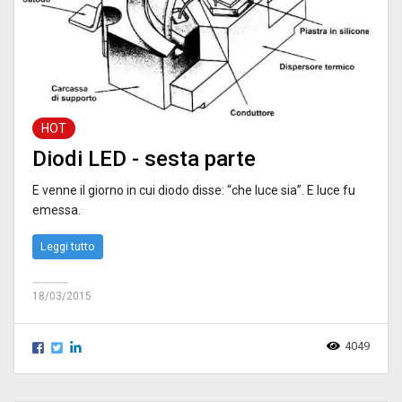
HOT
Diodi LED - sesta parte
E venne il giorno in cui diodo disse: “che luce sia”. E luce fu
emessa.
Leggi tutto
18/03/2015
4049