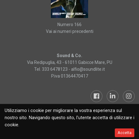
Numero 166
Vai ai numeri precedenti
Sound & Co.
Via Redipuglia, 43 - 61011 Gabicce Mare, PU
Tel. 333 6478123 -
alfio@soundlite.it
P.iva 01364470417
Utilizziamo i cookie per migliorare la vostra esperienza sul
Sound&Lite © 2019
nostro sito. Navigando questo sito, l'utente accetta di utilizzare i
cookie.
Accetta