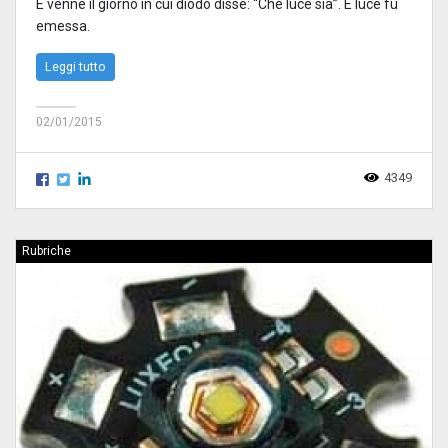
E venne il giorno in cui diodo disse: “Che luce sia”. E luce fu
emessa.
Leggi tutto
02/01/2015
4349
Rubriche