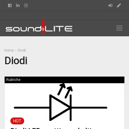
Facebook
Linkedin
Instagram
Home
Diodi
Diodi
Rubriche
HOT